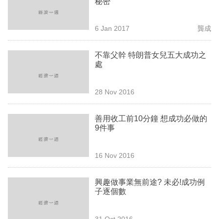
秘密
業
科
6 Jan 2017
龔成
技
不靠父幹 特朗普女兒五大成功之
職
處
場
28 Nov 2016
生
活
善用收工前10分鐘 想成功必做的
9件事
時
事
16 Nov 2016
專
欄
興趣做事業無前途? 未必!成功例
子逐個數
訂
閱
31 Oct 2016