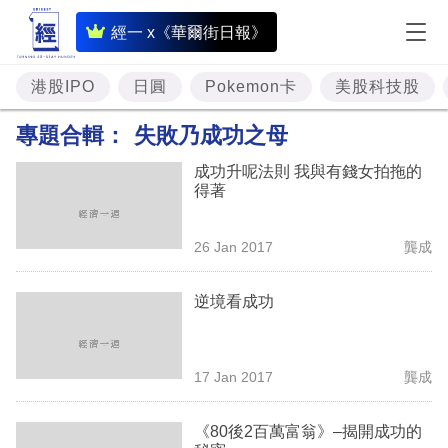
即
經一 x《華爾街日報》
時
財
港股IPO
日圓
Pokemon卡
美股科技股
經
專題合輯：
失敗乃成功之母
專
成功升呢法則 我與有錢女拍拖的
題
得著
投
26 Jan 2017
龔成
資
樓
逆境看成功
市
理
17 Jan 2017
龔成
財
《80後2百萬富翁》–揭開成功的
商