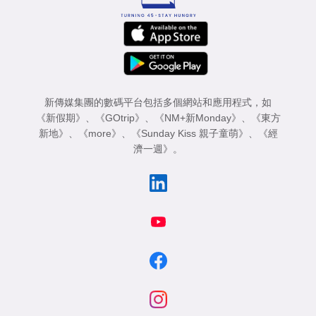
新傳媒集團的數碼平台包括多個網站和應用程式，如
《新假期》
、
《GOtrip》
、
《NM+新Monday》
、
《東方
新地》
、
《more》
、
《Sunday Kiss 親子童萌》
、
《經
濟一週》
。