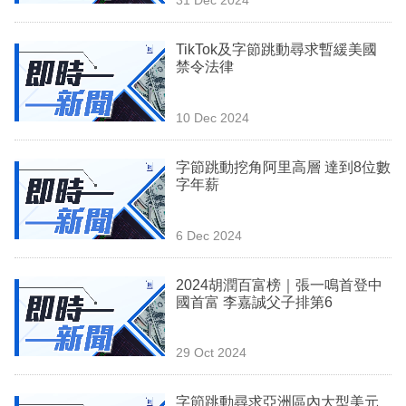
專
區
TikTok及字節跳動尋求暫緩美國
禁令法律
10 Dec 2024
字節跳動挖角阿里高層 達到8位數
字年薪
6 Dec 2024
2024胡潤百富榜｜張一鳴首登中
國首富 李嘉誠父子排第6
29 Oct 2024
字節跳動尋求亞洲區內大型美元