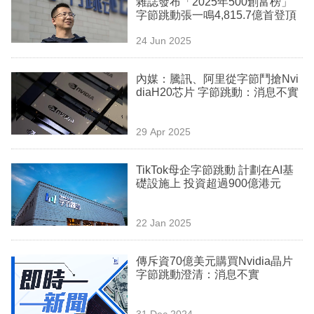
雜誌發布「2025年500創富榜」
業
字節跳動張一鳴4,815.7億首登頂
科
24 Jun 2025
技
內媒：騰訊、阿里從字節鬥搶Nvi
職
diaH20芯片 字節跳動：消息不實
場
29 Apr 2025
生
活
TikTok母企字節跳動 計劃在AI基
礎設施上 投資超過900億港元
時
事
22 Jan 2025
專
欄
傳斥資70億美元購買Nvidia晶片
字節跳動澄清：消息不實
訂
閱
31 Dec 2024