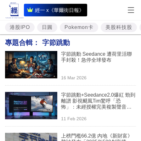
即
經一 x《華爾街日報》
時
財
港股IPO
日圓
Pokemon卡
美股科技股
經
專題合輯：
字節跳動
專
字節跳動 Seedance 遭荷里活聯
題
手封殺！急停全球發布
投
16 Mar 2026
資
樓
字節跳動+Seedance2.0爆紅 勁到
離譜 影視颶風Tim驚呼「恐
市
怖」：未經授權完美複製聲音樣
貌
理
11 Feb 2026
財
上榜門檻66.2億 內地《新財富》
商