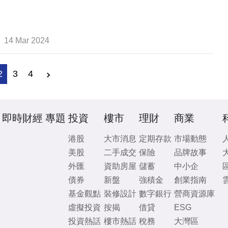
14 Mar 2024
2
3
4
即時財經
專題
投資
樓市
理財
商業
港股
大市消息
定期存款
市場動態
美股
二手成交
保險
品牌故事
外匯
資助房屋
儲蓄
中小企
債券
新盤
強積金
創業指南
基金觀點
裝修設計
數字銀行
營商資源庫
虛擬投資
按揭
借貸
ESG
投資熱話
樓市熱話
稅務
大灣區