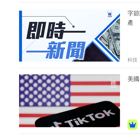
字節
產
科技
美國