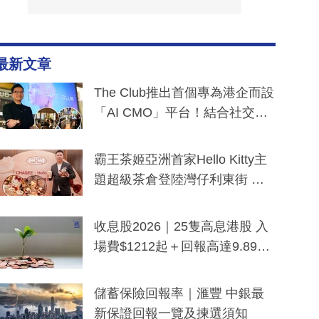
最新文章
The Club推出首個專為港企而設
「AI CMO」平台！結合社交聆
聽與廣東話大模型 助中小企數
分鐘生成「貼地」宣傳短片
霸王茶姬亞洲首家Hello Kitty主
題超級茶倉登陸灣仔利東街 推
出首創「伯爵紅茶色」Hello Kitt
y及香港限定特調系列
收息股2026｜25隻高息港股 入
場費$1212起＋回報高達9.89
厘！持續更新
儲蓄保險回報率｜滙豐 中銀最
新保證回報一覽及揀選須知