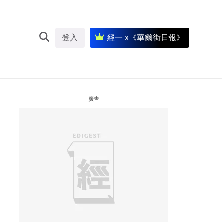
登入
經一 x《華爾街日報》
廣告