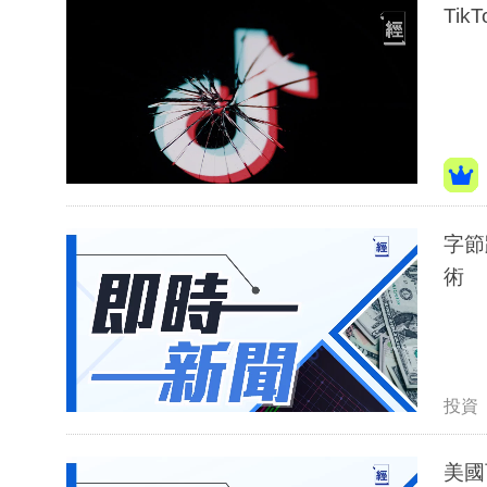
Ti
字節
術
投資
美國