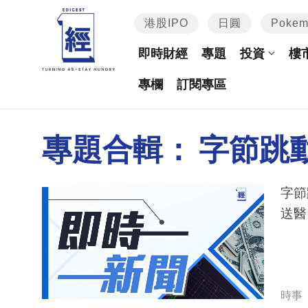
港股IPO
日圓
Poke
即時財經
專題
投資
樓
專欄
訂閱專區
專題合輯：
字節跳
字節
送醫
時事