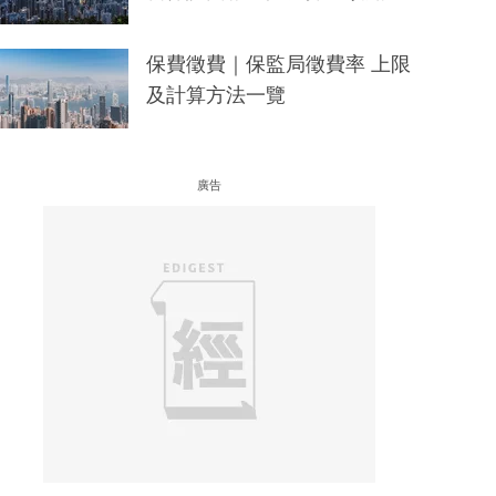
保費徵費｜保監局徵費率 上限
及計算方法一覽
廣告