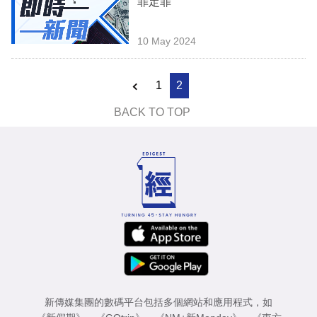
罪定罪
業
科
10 May 2024
技
1
2
職
場
BACK TO TOP
生
活
時
事
專
欄
訂
新傳媒集團的數碼平台包括多個網站和應用程式，如
閱