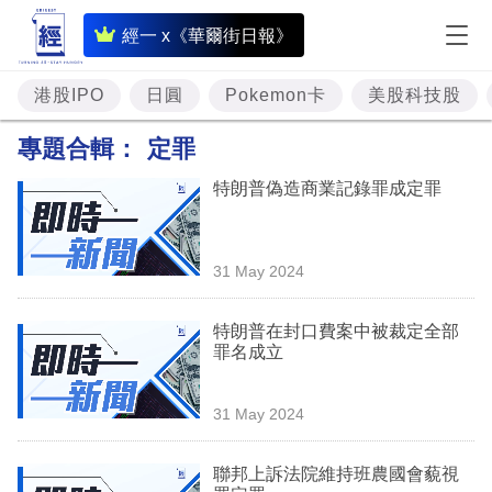
即
經一 x《華爾街日報》
時
財
港股IPO
日圓
Pokemon卡
美股科技股
經
專題合輯：
定罪
專
特朗普偽造商業記錄罪成定罪
題
投
31 May 2024
資
樓
特朗普在封口費案中被裁定全部
罪名成立
市
理
31 May 2024
財
聯邦上訴法院維持班農國會藐視
商