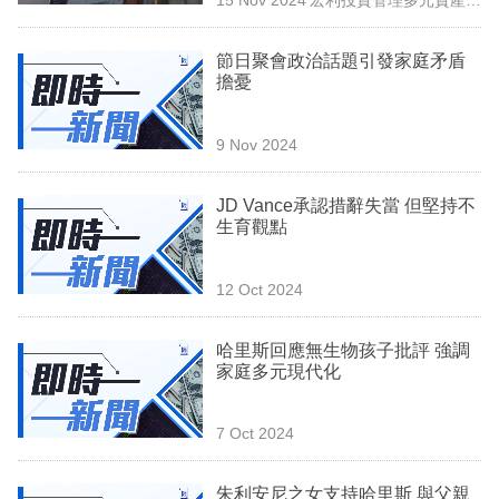
專
案團隊
區
節日聚會政治話題引發家庭矛盾
擔憂
9 Nov 2024
JD Vance承認措辭失當 但堅持不
生育觀點
12 Oct 2024
哈里斯回應無生物孩子批評 強調
家庭多元現代化
7 Oct 2024
朱利安尼之女支持哈里斯 與父親