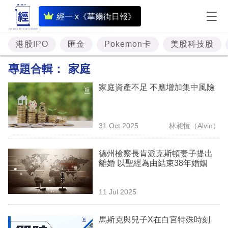
即
經一 x《華爾街日報》
時
財
港股IPO
匯金
Pokemon卡
美股科技股
經
專題合輯：
家庭
專
家庭資產不足 不應增加集中風險
題
投
31 Oct 2025
林昶恆（Alvin）
資
樓
德州檢察長肯派克斯頓妻子提出
離婚 以聖經為由結束38年婚姻
市
理
11 Jul 2025
財
馬斯克與兒子X在白宮特殊時刻
商