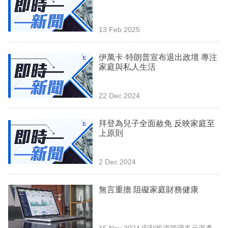
業
科
13 Feb 2025
技
伊萬卡·特朗普宣布退出政壇 專注
職
家庭與私人生活
場
22 Dec 2024
生
活
拜登為兒子全面赦免 反映家庭至
上原則
時
事
2 Dec 2024
專
欄
無言重擔 阻礙家庭財務健康
訂
閱
15 Nov 2024
宏利投資管理多元資產方