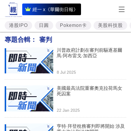
即
經一 x《華爾街日報》
時
財
港股IPO
日圓
Pokemon卡
美股科技股
經
專題合輯：
審判
專
川普政府計劃在審判前驅逐基爾
題
馬·阿布雷戈·加西亞
投
8 Jul 2025
資
樓
美國最高法院重審奧克拉荷馬女
死囚案
市
理
22 Jan 2025
財
亨特·拜登稅務審判即將開始 涉及
商