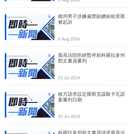
專
區
維州男子涉嫌威脅副總統哈里斯
被起訴
6 Aug 2024
最高法院拒絕暫停前科羅拉多州
郡文書員審判
23 Jul 2024
檢方請求設定羅斯克謀殺卡瓦諾
案審判日期
20 Jul 2024
科羅拉多州前文書員請求最高法