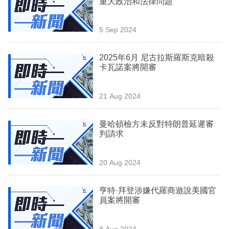
重大政治和法律問題
業
科
5 Sep 2024
技
2025年6月 尼古拉斯羅斯克暗殺
職
卡瓦諾案將開審
場
21 Aug 2024
生
活
曼哈頓檢方未反對特朗普延遲審
判請求
時
事
20 Aug 2024
專
欄
亨特·拜登涉嫌代羅商遊說美國官
員案將開審
訂
閱
8 Aug 2024