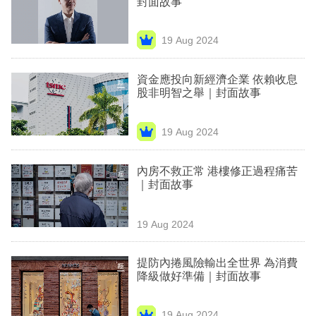
封面故事
業
科
19 Aug 2024
技
資金應投向新經濟企業 依賴收息
職
股非明智之舉｜封面故事
場
19 Aug 2024
生
活
內房不救正常 港樓修正過程痛苦
｜封面故事
時
事
19 Aug 2024
專
欄
提防內捲風險輸出全世界 為消費
降級做好準備｜封面故事
訂
閱
19 Aug 2024