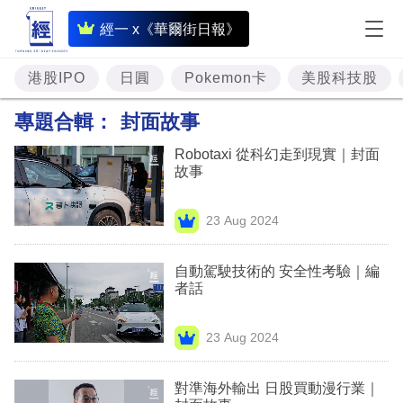
即
經一 x《華爾街日報》
時
財
港股IPO
日圓
Pokemon卡
美股科技股
經
專題合輯：
封面故事
專
Robotaxi 從科幻走到現實｜封面
題
故事
投
23 Aug 2024
資
樓
自動駕駛技術的 安全性考驗｜編
者話
市
理
23 Aug 2024
財
對準海外輸出 日股買動漫行業｜
商