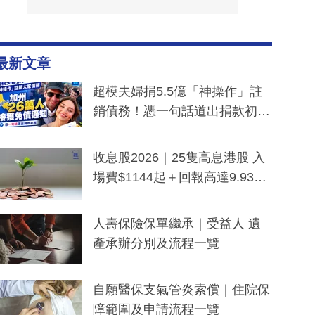
最新文章
超模夫婦捐5.5億「神操作」註
銷債務！憑一句話道出捐款初
衷：加州26萬人接獲免債通知、
一度被誤當詐騙手段
收息股2026｜25隻高息港股 入
場費$1144起＋回報高達9.93
厘！持續更新
人壽保險保單繼承｜受益人 遺
產承辦分別及流程一覽
自願醫保支氣管炎索償｜住院保
障範圍及申請流程一覽