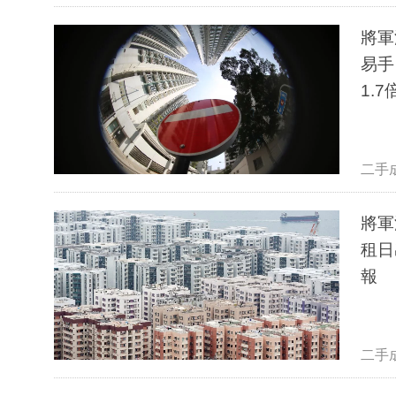
將軍
易手
1.7
二手
將軍
租日
報
二手