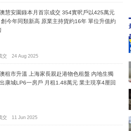
澳慧安園錄本月首宗成交 354實呎戶以425萬元
 創今年同類新高 原業主持貨約16年 單位升值約
倍
成交
24 Aug 2025
澳租市升溫 上海家長親赴港物色租盤 內地生獨
出康城LP6一房戶 月租1.48萬元 業主現享4厘回
成交
11 Jun 2025