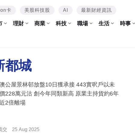
mon卡
美股科技股
AI
最新財經資訊
市
理財
商業
科技
職場
生活
時事
新都城
澳公屋景林邨放盤10日獲承接 443實呎戶以未
價228萬元沽 創今年同類新高 原業主持貨約6年
近2倍離場
成交
25 Aug 2025