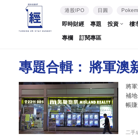
港股IPO
日圓
Poke
即時財經
專題
投資
樓
專欄
訂閱專區
專題合輯：
將軍澳
將軍
補地
帳賺
二手