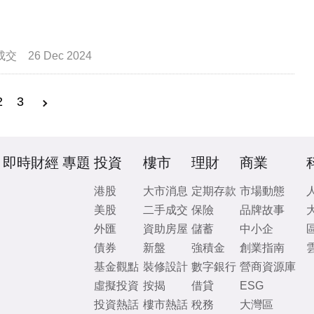
成交
26 Dec 2024
2
3
即時財經
專題
投資
樓市
理財
商業
港股
大市消息
定期存款
市場動態
美股
二手成交
保險
品牌故事
外匯
資助房屋
儲蓄
中小企
債券
新盤
強積金
創業指南
基金觀點
裝修設計
數字銀行
營商資源庫
虛擬投資
按揭
借貸
ESG
投資熱話
樓市熱話
稅務
大灣區