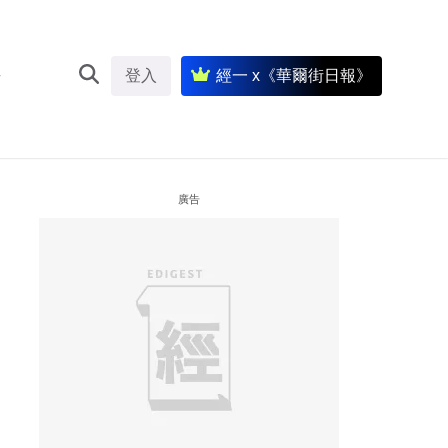
登入
經一 x《華爾街日報》
廣告