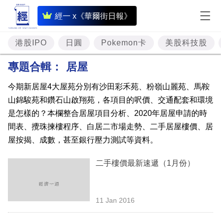
即
經一 x《華爾街日報》
時
財
港股IPO
日圓
Pokemon卡
美股科技股
經
專題合輯：
居屋
專
今期新居屋4大屋苑分別有沙田彩禾苑、粉嶺山麗苑、馬鞍
題
山錦駿苑和鑽石山啟翔苑，各項目的呎價、交通配套和環境
投
是怎樣的？本欄整合居屋項目分析、2020年居屋申請的時
資
間表、攪珠揀樓程序、白居二市場走勢、二手居屋樓價、居
屋按揭、成數，甚至銀行壓力測試等資料。
樓
市
二手樓價最新速遞（1月份）
理
財
11 Jan 2016
商