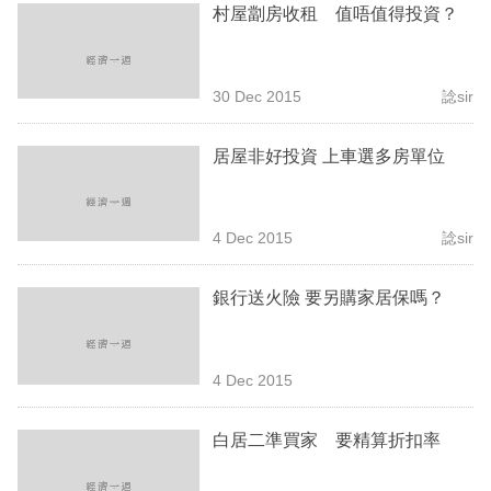
村屋劏房收租 值唔值得投資？
業
科
技
30 Dec 2015
諗sir
職
居屋非好投資 上車選多房單位
場
生
4 Dec 2015
諗sir
活
時
銀行送火險 要另購家居保嗎？
事
專
4 Dec 2015
欄
白居二準買家 要精算折扣率
訂
閱