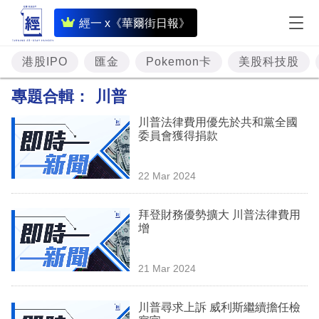
即
經一 x《華爾街日報》
時
財
港股IPO
匯金
Pokemon卡
美股科技股
經
專題合輯：
川普
專
川普法律費用優先於共和黨全國
題
委員會獲得捐款
投
22 Mar 2024
資
樓
拜登財務優勢擴大 川普法律費用
增
市
理
21 Mar 2024
財
川普尋求上訴 威利斯繼續擔任檢
商