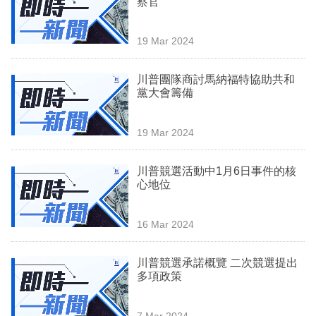
察官
業
科
19 Mar 2024
技
川普團隊商討馬納福特協助共和
職
黨大會籌備
場
19 Mar 2024
生
活
川普競選活動中1月6日事件的核
心地位
時
事
16 Mar 2024
專
欄
川普競選承諾概覽 二次競選提出
多項政策
訂
閱
7 Mar 2024