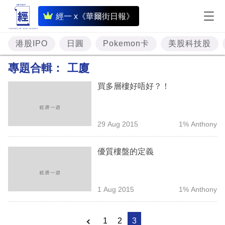
即
經一 x《華爾街日報》
時
財
港股IPO
日圓
Pokemon卡
美股科技股
經
專題合輯：
工廈
專
買多層樓好唔好？！
題
投
29 Aug 2015
1% Anthony
資
樓
優質樓盤的定義
市
理
1 Aug 2015
1% Anthony
財
商
1
2
3