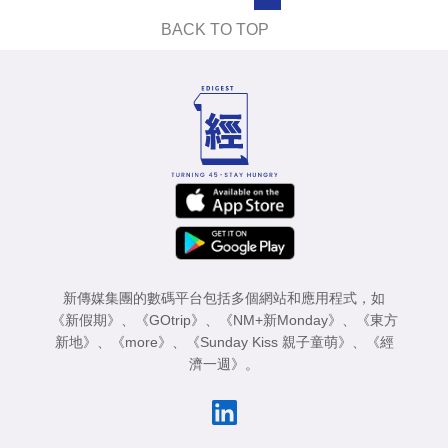
業
BACK TO TOP
科
技
職
場
生
活
時
事
新傳媒集團的數碼平台包括多個網站和應用程式，如
《新假期》
、
《GOtrip》
、
《NM+新Monday》
、
《東方
專
新地》
、
《more》
、
《Sunday Kiss 親子童萌》
、
《經
濟一週》
。
欄
訂
閱