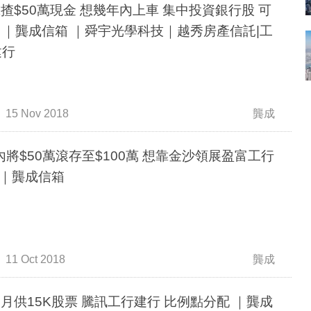
歲揸$50萬現金 想幾年內上車 集中投資銀行股 可
 ｜龔成信箱 ｜舜宇光學科技｜越秀房產信託|工
建行
15 Nov 2018
龔成
內將$50萬滾存至$100萬 想靠金沙領展盈富工行
｜龔成信箱
11 Oct 2018
龔成
後月供15K股票 騰訊工行建行 比例點分配 ｜龔成