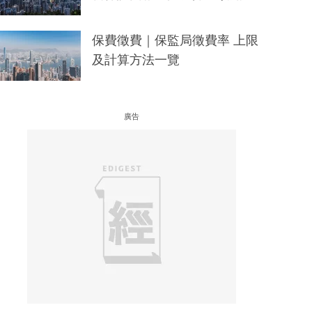
保費徵費｜保監局徵費率 上限
及計算方法一覽
廣告