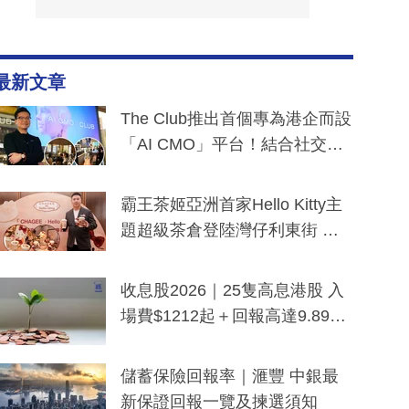
最新文章
The Club推出首個專為港企而設
「AI CMO」平台！結合社交聆
聽與廣東話大模型 助中小企數
分鐘生成「貼地」宣傳短片
霸王茶姬亞洲首家Hello Kitty主
題超級茶倉登陸灣仔利東街 推
出首創「伯爵紅茶色」Hello Kitt
y及香港限定特調系列
收息股2026｜25隻高息港股 入
場費$1212起＋回報高達9.89
厘！持續更新
儲蓄保險回報率｜滙豐 中銀最
新保證回報一覽及揀選須知