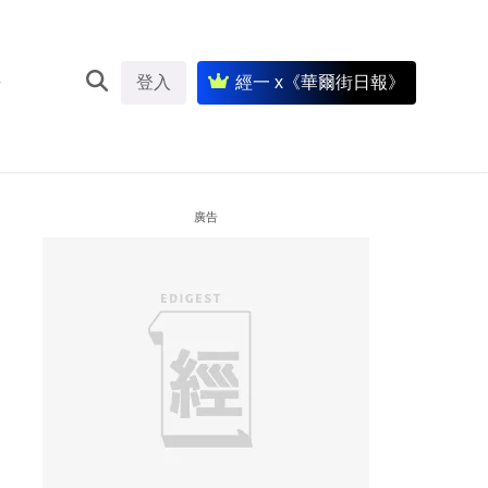
登入
經一 x《華爾街日報》
廣告