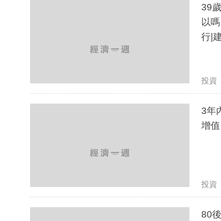
39
以嗎
行|
投資
3年
增值
投資
80