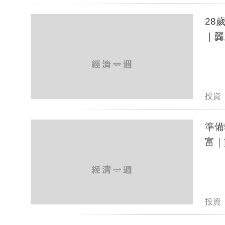
28
｜龔
投資
準備
富｜
投資