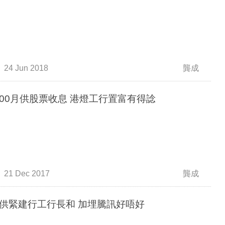
24 Jun 2018
龔成
$3,000月供股票收息 港燈工行置富有得諗
21 Dec 2017
龔成
供緊建行工行長和 加埋騰訊好唔好