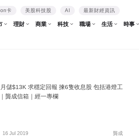
mon卡
美股科技股
AI
最新財經資訊
市
理財
商業
科技
職場
生活
時事
後月儲$13K 求穩定回報 揀6隻收息股 包括港燈工
｜龔成信箱｜經一專欄
16 Jul 2019
龔成