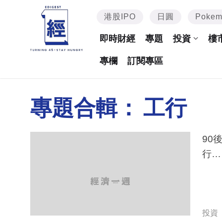
港股IPO
日圓
Poke
即時財經
專題
投資
樓
專欄
訂閱專區
專題合輯：
工行
90
行…
投資