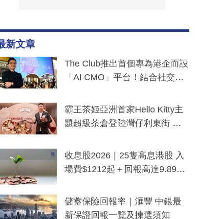
最新文章
The Club推出首個專為港企而設
「AI CMO」平台！結合社交聆
聽與廣東話大模型 助中小企數
分鐘生成「貼地」宣傳短片
霸王茶姬亞洲首家Hello Kitty主
題超級茶倉登陸灣仔利東街 推
出首創「伯爵紅茶色」Hello Kitt
y及香港限定特調系列
收息股2026｜25隻高息港股 入
場費$1212起＋回報高達9.89
厘！持續更新
儲蓄保險回報率｜滙豐 中銀最
新保證回報一覽及揀選須知