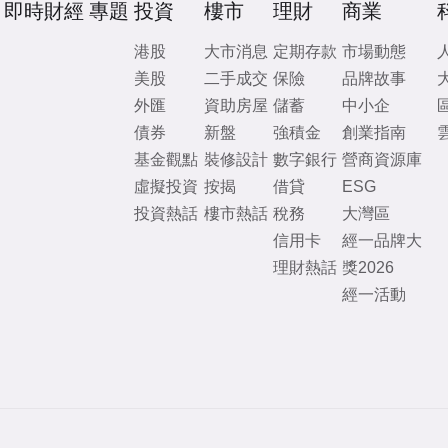
即時財經
專題
投資
樓市
理財
商業
港股
大市消息
定期存款
市場動態
美股
二手成交
保險
品牌故事
外匯
資助房屋
儲蓄
中小企
債券
新盤
強積金
創業指南
基金觀點
裝修設計
數字銀行
營商資源庫
虛擬投資
按揭
借貸
ESG
投資熱話
樓市熱話
稅務
大灣區
信用卡
經一品牌大
理財熱話
獎2026
經一活動