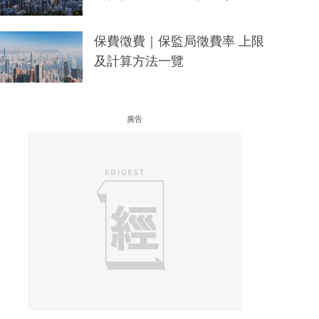
保費徵費｜保監局徵費率 上限
及計算方法一覽
廣告