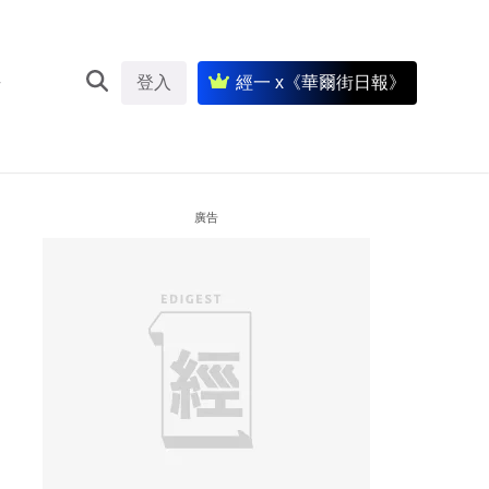
登入
經一 x《華爾街日報》
廣告