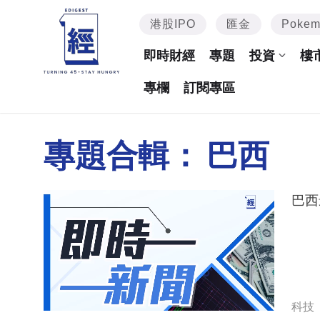
港股IPO
匯金
Poke
即時財經
專題
投資
樓
專欄
訂閱專區
專題合輯：
巴西
巴西
科技