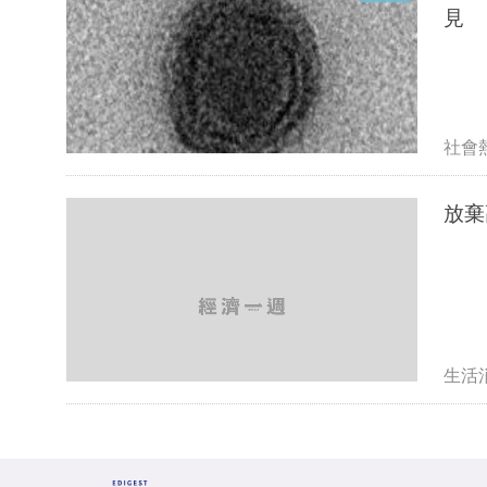
見
社會
放棄
生活