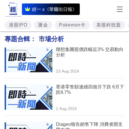
即
經一 x《華爾街日報》
時
財
港股IPO
匯金
Pokemon卡
美股科技股
經
專題合輯：
市場分析
專
聯想集團股價跌幅近3% 交易動向
題
分析
投
23 Aug 2024
資
樓
香港零售額連續四個月下跌 6月下
跌9.7%
市
理
1 Aug 2024
財
Diageo報告銷售下降 消費者開支
商