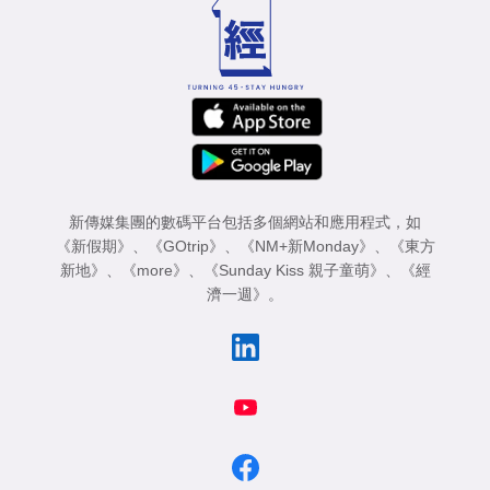
專
區
新傳媒集團的數碼平台包括多個網站和應用程式，如
《新假期》
、
《GOtrip》
、
《NM+新Monday》
、
《東方
新地》
、
《more》
、
《Sunday Kiss 親子童萌》
、
《經
濟一週》
。