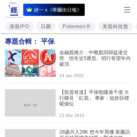
即
經一 x《華爾街日報》
時
財
港股IPO
日圓
Pokemon卡
美股科技股
經
專題合輯：
平保
專
金融股推介：中概股回歸益港交
題
所、恒生近5厘息、招行有望年內
破頂
投
14 Jan 2020
資
樓
【投資有道】平保勁賺過千億 大
行睇見「紅底」 專家：短炒目標
市
呢個位
理
13 Mar 2019
財
28歲月入29K 想今年買樓 靠騰訊
商