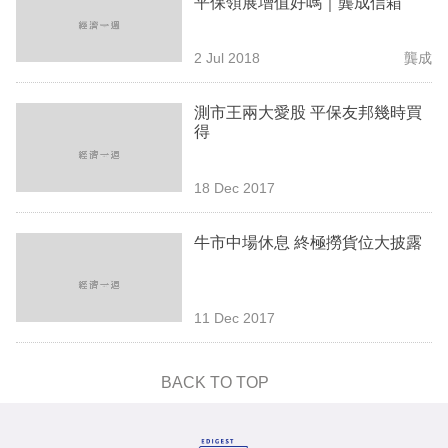
平保領展增值好嗎｜龔成信箱
業
科
2 Jul 2018
龔成
技
測市王兩大愛股 平保友邦幾時買
職
得
場
18 Dec 2017
生
活
牛市中場休息 終極撈貨位大披露
時
事
11 Dec 2017
專
欄
BACK TO TOP
訂
閱