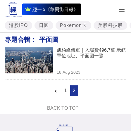
即
經一 x《華爾街日報》
時
財
港股IPO
日圓
Pokemon卡
美股科技股
經
專題合輯：
平面圖
專
凱柏峰價單｜入場費496.7萬 示範
題
單位地址、平面圖一覽
投
18 Aug 2023
資
樓
1
2
市
理
BACK TO TOP
財
商