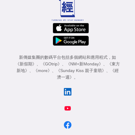
業
科
技
職
場
新傳媒集團的數碼平台包括多個網站和應用程式，如
生
《新假期》
、
《GOtrip》
、
《NM+新Monday》
、
《東方
活
新地》
、
《more》
、
《Sunday Kiss 親子童萌》
、
《經
濟一週》
。
時
事
專
欄
訂
閱