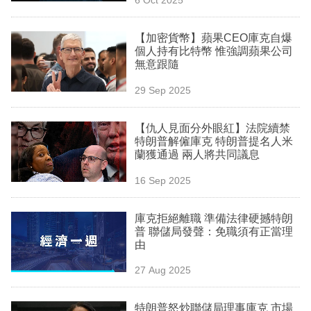
專
區
【加密貨幣】蘋果CEO庫克自爆
個人持有比特幣 惟強調蘋果公司
無意跟隨
29 Sep 2025
【仇人見面分外眼紅】法院續禁
特朗普解僱庫克 特朗普提名人米
蘭獲通過 兩人將共同議息
16 Sep 2025
庫克拒絕離職 準備法律硬撼特朗
普 聯儲局發聲：免職須有正當理
由
27 Aug 2025
特朗普怒炒聯儲局理事庫克 市場