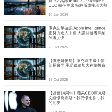
買 9.2 萬部 iPhone 17 傳呈辭任
業
CEO 轉任主席 特納斯成接班大熱
科
10 Jan 2026
技
庫克訪華確認 Apple Intelligence
職
正努力進入中國 大讚開發者採納
AI速度快
場
20 Oct 2025
生
活
【供應鏈佈局】庫克與中國工信
部長會面 承諾繼續加大在華投資
時
事
15 Oct 2025
專
欄
【逝世14周年】蘋果CEO庫克發
文緬懷喬布斯：我們懷念你，我
訂
的朋友
閱
6 Oct 2025