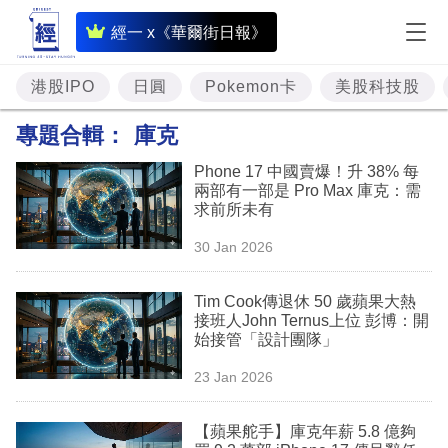
即
經一 x《華爾街日報》
時
財
港股IPO
日圓
Pokemon卡
美股科技股
經
專題合輯：
庫克
專
Phone 17 中國賣爆！升 38% 每
題
兩部有一部是 Pro Max 庫克：需
求前所未有
投
30 Jan 2026
資
樓
Tim Cook傳退休 50 歲蘋果大熱
接班人John Ternus上位 彭博：開
市
始接管「設計團隊」
理
23 Jan 2026
財
【蘋果舵手】庫克年薪 5.8 億夠
商