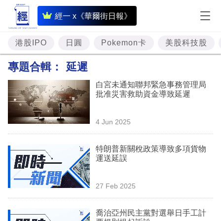
即
經一 x《華爾街日報》
時
財
港股IPO
日圓
Pokemon卡
美股科技股
經
專題合輯：
延遲
專
白宮未通知聯邦緊急事務管理局
題
批准災害救助資金導致延遲
投
4 Jun 2025
資
樓
特朗普新關稅政策導致多項貨物
運送延誤
市
理
27 Feb 2025
財
喬治亞州民主黨對選舉日手工計
商