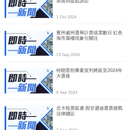
票規則提起訴訟
業
科
1 Oct 2024
技
賓州威州選舉計票或需數日 紅色
職
海市蜃樓現象引關注
場
23 Sep 2024
生
活
特朗普刑事案宣判將延至2024年
大選後
時
事
8 Sep 2024
專
欄
北卡投票延遲 因甘迺迪選票挑戰
法律纏訟
訂
閱
7 Sep 2024