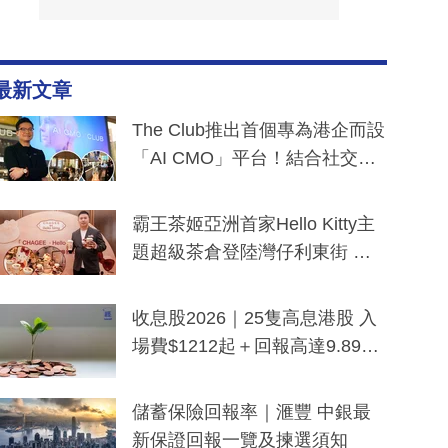
最新文章
The Club推出首個專為港企而設
「AI CMO」平台！結合社交聆
聽與廣東話大模型 助中小企數
分鐘生成「貼地」宣傳短片
霸王茶姬亞洲首家Hello Kitty主
題超級茶倉登陸灣仔利東街 推
出首創「伯爵紅茶色」Hello Kitt
y及香港限定特調系列
收息股2026｜25隻高息港股 入
場費$1212起＋回報高達9.89
厘！持續更新
儲蓄保險回報率｜滙豐 中銀最
新保證回報一覽及揀選須知