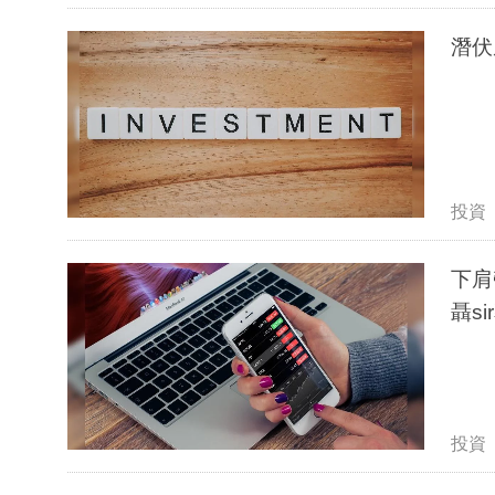
潛伏
投資
下肩
聶si
投資