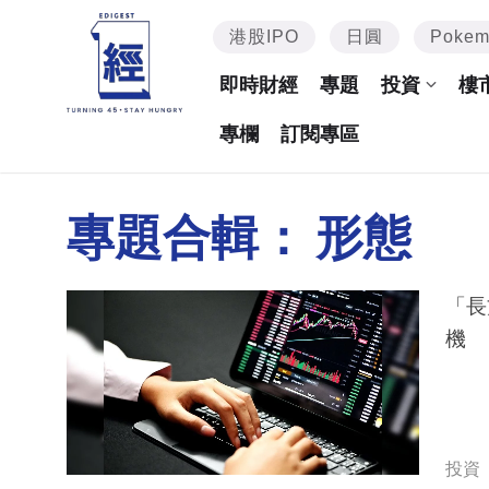
港股IPO
日圓
Poke
即時財經
專題
投資
樓
專欄
訂閱專區
專題合輯：
形態
「長方形
機
投資