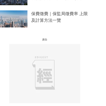
保費徵費｜保監局徵費率 上限
及計算方法一覽
廣告