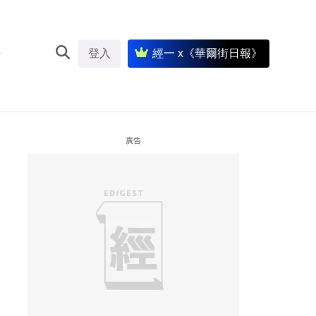
登入
經一 x《華爾街日報》
廣告