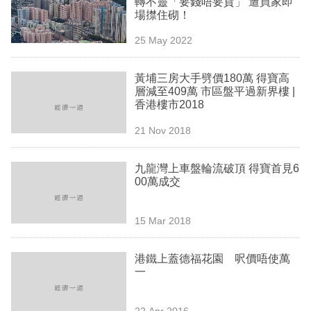
轉不靈「要錢唔要貨」 遭買家即
業
場㩒住砌！
科
25 May 2022
技
黃埔三房大手劈價180萬 得寶高
職
層減至409萬 市區盤平過新界樓 |
香港樓市2018
場
21 Nov 2018
生
活
九龍灣上車盤輪流破頂 得寶首見6
00萬成交
時
事
15 Mar 2018
專
欄
港鐵上蓋德福花園 呎價唔使萬
一
訂
閱
22 Apr 2016