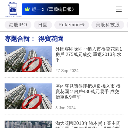
即
經一 x《華爾街日報》
時
財
港股IPO
日圓
Pokemon卡
美股科技股
經
專題合輯：
得寶花園
專
外區客即睇即扑鎚入市得寶花園1
題
房戶 275萬元成交 重返2013年水
平
投
27 Sep 2024
資
樓
區內客見筍盤即把握良機入市 得
寶花園２房戶430萬元易手 成交
市
價重返9年前
理
8 Jan 2024
財
淘大花園2018年蝕本貨！業主周
商