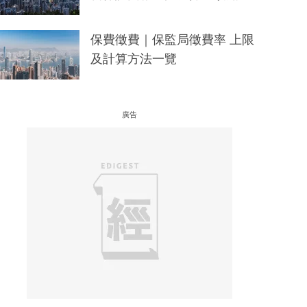
保費徵費｜保監局徵費率 上限
及計算方法一覽
廣告