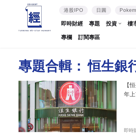
港股IPO
日圓
Poke
即時財經
專題
投資
樓
專欄
訂閱專區
專題合輯：
恒生銀
【恒
年上
即時