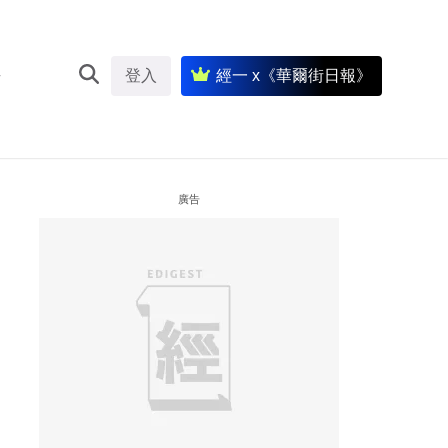
登入
經一 x《華爾街日報》
廣告