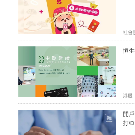
社會
恒生
港股
開戶
打/D