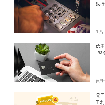
銀行
生活
信用
+豁
信用
電子利
子利