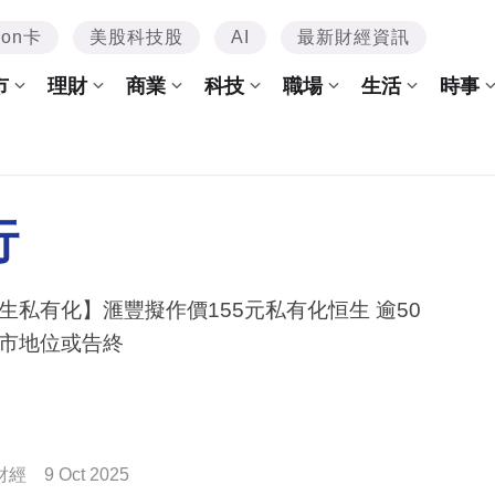
mon卡
美股科技股
AI
最新財經資訊
市
理財
商業
科技
職場
生活
時事
行
生私有化】滙豐擬作價155元私有化恒生 逾50
市地位或告終
財經
9 Oct 2025