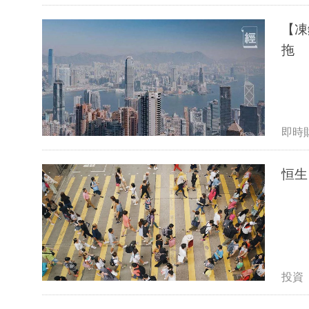
【凍
拖
即時
恒生
投資