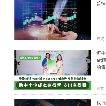
普徠
投資
恒生銀
ar
的電
商業
銀行