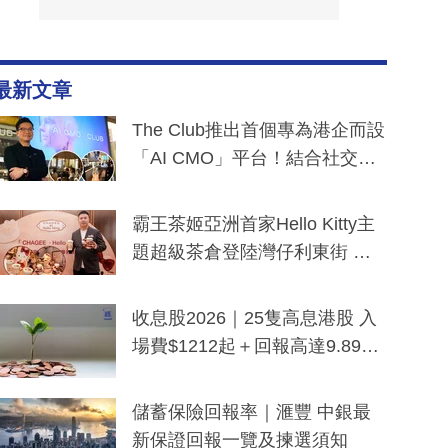
最新文章
The Club推出首個專為港企而設
「AI CMO」平台！結合社交聆
聽與廣東話大模型 助中小企數
分鐘生成「貼地」宣傳短片
霸王茶姬亞洲首家Hello Kitty主
題超級茶倉登陸灣仔利東街 推
出首創「伯爵紅茶色」Hello Kitt
y及香港限定特調系列
收息股2026｜25隻高息港股 入
場費$1212起＋回報高達9.89
厘！持續更新
儲蓄保險回報率｜滙豐 中銀最
新保證回報一覽及揀選須知