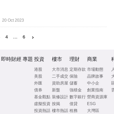
20 Oct 2023
3
4
…
6
即時財經
專題
投資
樓市
理財
商業
港股
大市消息
定期存款
市場動態
美股
二手成交
保險
品牌故事
外匯
資助房屋
儲蓄
中小企
債券
新盤
強積金
創業指南
基金觀點
裝修設計
數字銀行
營商資源庫
虛擬投資
按揭
借貸
ESG
投資熱話
樓市熱話
稅務
大灣區