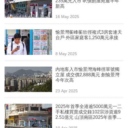
235萬元入市 呎價創屋苑逾半年
業
新高
科
16 May 2025
技
愉景灣蘅峰蘅欣徑複式3房套連天
職
台戶 外區家庭客1,250萬元承接
場
8 May 2025
生
活
內地客入市愉景灣海蜂徑單號獨
立屋 成交價2,888萬元 創愉景灣
時
今年次高
事
23 Apr 2025
專
欄
2025年首季全港逾5000萬元一二
手私樓買賣成交錄102宗涉資逾9
訂
2.51億元 山頂南區2025年首季錄
31宗一二手成交 涉資30.2億元 中
閱
10 Apr 2025