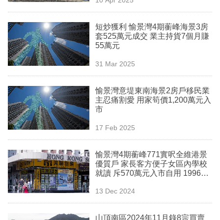
原何兆棠：貿易戰起「有危有
專
機」 新舊資金交替 新港人成豪宅
購買主力
區
短炒獲利 愉景灣4期蘅峰海景3房
套525萬元成交 業主持貨7個月賺
55萬元
31 Mar 2025
愉景灣意堤東南海景2房戶移民業
主忍痛割愛 用家筍價1,200萬元入
市
17 Feb 2025
愉景灣4期蘅峰771實呎全維港景
優質戶 家長客方便子女區內學校
就讀 斥570萬元入市自用 1996年
貨升值近7成
13 Dec 2024
山頂南區2024年11月錄8宗買賣