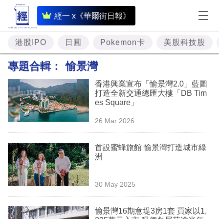
即
經一 x《華爾街日報》
時
財
港股IPO
日圓
Pokemon卡
美股科技股
經
專題合輯：
愉景灣
專
香港興業宣布「愉景灣2.0」藍圖
題
打造全新交通總匯大樓「DB Tim
es Square」
投
26 Mar 2026
資
樓
首設蜜蜂旅館 愉景灣打造城市綠
洲
市
理
30 May 2025
財
愉景灣16期意堤3房1套 買家以1,
商