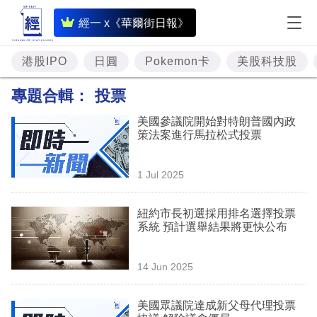
即
經一 x《華爾街日報》
時
財
港股IPO
日圓
Pokemon卡
美股科技股
經
專題合輯：
投票
專
美國參議院開始對特朗普國內政
題
策法案進行馬拉松式投票
投
1 Jul 2025
資
樓
紐約市長初選採用排名選擇投票
系統 預計選舉結果將更快公布
市
理
14 Jun 2025
財
美國眾議院達成新父母代理投票
商