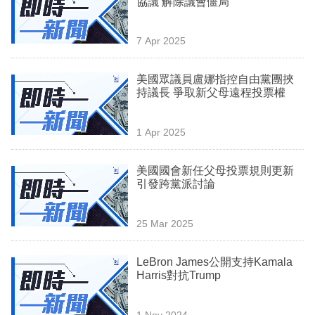
協議 解除議會僵局
業
科
7 Apr 2025
技
美國眾議員盧娜指控自由黨團挾
職
持議長 爭取新父母遠程投票權
場
1 Apr 2025
生
活
美國國會新任父母投票規則更新
引發跨黨派討論
時
事
25 Mar 2025
專
欄
LeBron James公開支持Kamala
Harris對抗Trump
訂
閱
1 Nov 2024