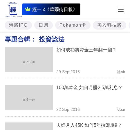
即
經一 x《華爾街日報》
時
財
港股IPO
日圓
Pokemon卡
美股科技股
經
專題合輯：
投資諗法
專
如何成功將資金三年翻一翻？
題
投
29 Sep 2016
諗sir
資
樓
100萬本金 如何月賺2.5萬利息？
市
理
22 Sep 2016
諗sir
財
夫婦月入45K 如何5年擁3間樓？
商