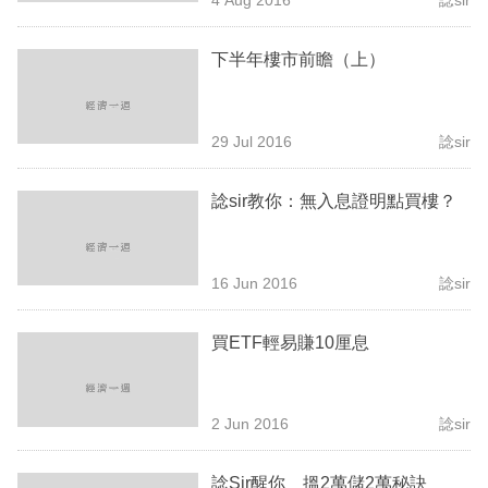
專
區
下半年樓市前瞻（上）
29 Jul 2016
諗sir
諗sir教你：無入息證明點買樓？
16 Jun 2016
諗sir
買ETF輕易賺10厘息
2 Jun 2016
諗sir
諗Sir醒你 搵2萬儲2萬秘訣