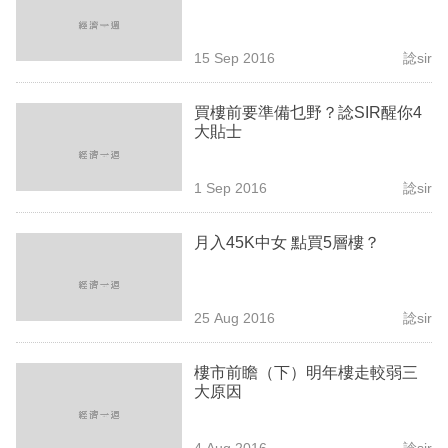
業
科
15 Sep 2016
諗sir
技
買樓前要準備乜野？諗SIR醒你4
職
大貼士
場
1 Sep 2016
諗sir
生
活
月入45K中女 點買5層樓？
時
事
25 Aug 2016
諗sir
專
欄
樓市前瞻（下）明年樓走較弱三
大原因
訂
閱
4 Aug 2016
諗sir