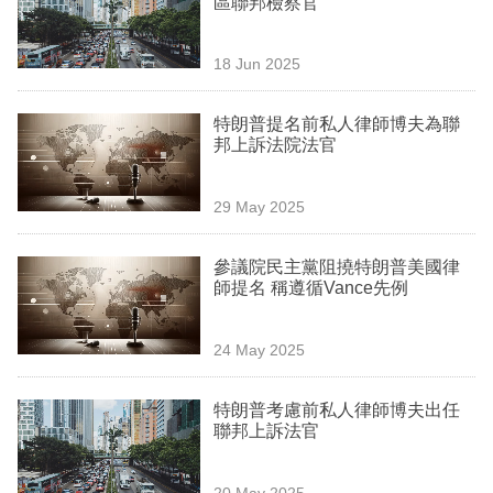
區聯邦檢察官
業
科
18 Jun 2025
技
特朗普提名前私人律師博夫為聯
職
邦上訴法院法官
場
29 May 2025
生
活
參議院民主黨阻撓特朗普美國律
師提名 稱遵循Vance先例
時
事
24 May 2025
專
欄
特朗普考慮前私人律師博夫出任
聯邦上訴法官
訂
閱
20 May 2025