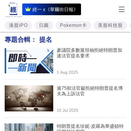
即
經一 x《華爾街日報》
時
財
港股IPO
日圓
Pokemon卡
美股科技股
經
專題合輯：
提名
專
參議院多數黨領袖拒絕特朗普加
題
速法官提名要求
投
1 Aug 2025
資
樓
逾75前法官籲拒絕特朗普提名博
夫為上訴法官
市
理
15 Jul 2025
財
特朗普提名珍妮·皮羅為華盛頓特
商