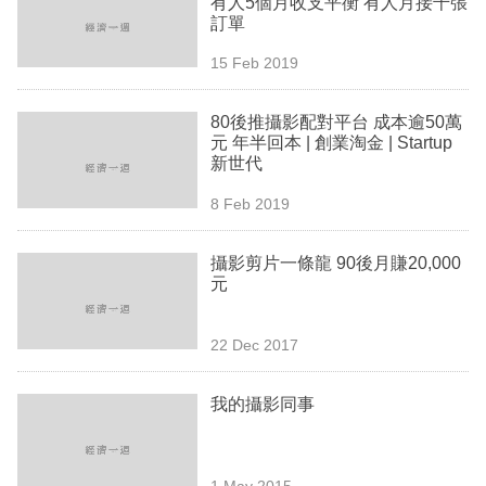
有人5個月收支平衡 有人月接千張
業
訂單
科
15 Feb 2019
技
80後推攝影配對平台 成本逾50萬
職
元 年半回本 | 創業淘金 | Startup
新世代
場
8 Feb 2019
生
活
攝影剪片一條龍 90後月賺20,000
元
時
事
22 Dec 2017
專
欄
我的攝影同事
訂
閱
1 May 2015