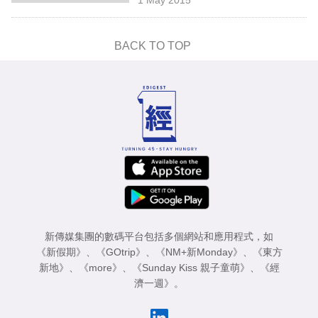
專
區
BACK TO TOP
新傳媒集團的數碼平台包括多個網站和應用程式，如
《新假期》
、
《GOtrip》
、
《NM+新Monday》
、
《東方
新地》
、
《more》
、
《Sunday Kiss 親子童萌》
、
《經
濟一週》
。