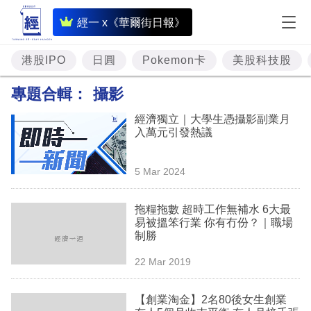
即
經一 x《華爾街日報》
時
財
港股IPO
日圓
Pokemon卡
美股科技股
經
專題合輯：
攝影
專
經濟獨立｜大學生憑攝影副業月
題
入萬元引發熱議
投
5 Mar 2024
資
樓
拖糧拖數 超時工作無補水 6大最
易被搵笨行業 你有冇份？｜職場
市
制勝
理
22 Mar 2019
財
【創業淘金】2名80後女生創業
商