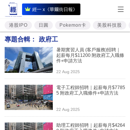
即
經一 x《華爾街日報》
時
財
港股IPO
日圓
Pokemon卡
美股科技股
經
專題合輯：
政府工
專
暑期實習人員 (客戶服務)招聘｜
題
起薪每月$11200 附政府工入職條
件+申請方法
投
22 Aug 2025
資
樓
電子工程師招聘｜起薪每月$7785
5 附政府工入職條件+申請方法
市
理
22 Aug 2025
財
助理工程師招聘｜起薪每月$4264
商