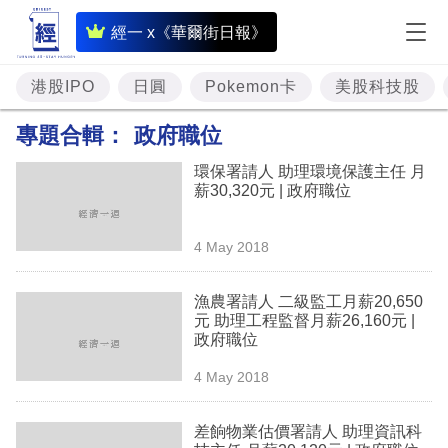
即
經一 x《華爾街日報》
時
財
港股IPO
日圓
Pokemon卡
美股科技股
經
專題合輯：
政府職位
專
環保署請人 助理環境保護主任 月
題
薪30,320元 | 政府職位
投
4 May 2018
資
樓
漁農署請人 二級監工月薪20,650
元 助理工程監督月薪26,160元 |
市
政府職位
理
4 May 2018
財
差餉物業估價署請人 助理資訊科
商