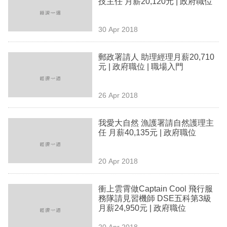
技主任 月薪20,120元 | 政府職位
業
科
30 Apr 2018
技
郵政署請人 助理經理月薪20,710
職
元 | 政府職位 | 職場入門
場
26 Apr 2018
生
活
我愛大自然 漁護署請自然護理主
任 月薪40,135元 | 政府職位
時
事
20 Apr 2018
專
欄
衝上雲霄做Captain Cool 飛行服
務隊請見習機師 DSE五科第3級
訂
月薪24,950元 | 政府職位
閱
20 Apr 2018