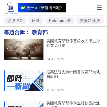
即
經一 x《華爾街日報》
時
財
港股IPO
日圓
Pokemon卡
美股科技股
經
專題合輯：
教育部
專
美國教育部暫停基於收入學生貸
題
款寬免計劃
投
24 Jul 2025
資
樓
最高法院支持特朗普教育部大裁
員計劃
市
理
15 Jul 2025
財
美國教育部暫停學生貸款寬恕進
商