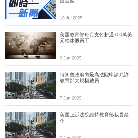
度追蹤
業
科
10 Jul 2025
技
美國教育部每月支付超過700萬美
職
元給休假員工
場
9 Jun 2025
生
活
特朗普政府向最高法院申請允許
教育部大規模裁員
時
事
7 Jun 2025
專
欄
美國上訴法院維持教育部裁員禁
令
訂
閱
5 Jun 2025