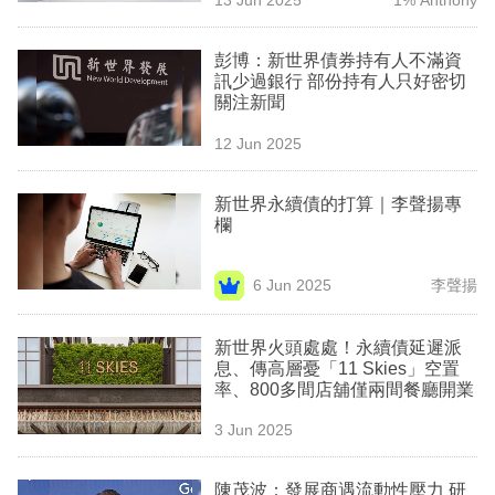
專
區
彭博：新世界債券持有人不滿資
訊少過銀行 部份持有人只好密切
關注新聞
12 Jun 2025
新世界永續債的打算｜李聲揚專
欄
6 Jun 2025
李聲揚
新世界火頭處處！永續債延遲派
息、傳高層憂「11 Skies」空置
率、800多間店舖僅兩間餐廳開業
3 Jun 2025
陳茂波：發展商遇流動性壓力 研