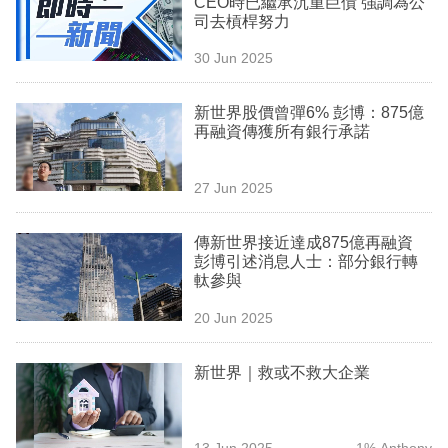
CEO時已繼承沉重巨債 強調為公
業
司去槓桿努力
科
30 Jun 2025
技
新世界股價曾彈6% 彭博：875億
職
再融資傳獲所有銀行承諾
場
27 Jun 2025
生
活
傳新世界接近達成875億再融資
彭博引述消息人士：部分銀行轉
時
軚參與
事
20 Jun 2025
專
欄
新世界｜救或不救大企業
訂
閱
13 Jun 2025
1% Anthony