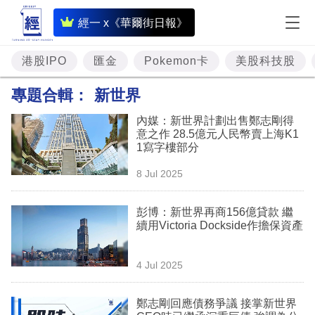
即
經一 x《華爾街日報》
時
財
港股IPO
匯金
Pokemon卡
美股科技股
經
專題合輯：
新世界
專
內媒：新世界計劃出售鄭志剛得
題
意之作 28.5億元人民幣賣上海K1
1寫字樓部分
投
8 Jul 2025
資
樓
彭博：新世界再商156億貸款 繼
續用Victoria Dockside作擔保資產
市
理
4 Jul 2025
財
鄭志剛回應債務爭議 接掌新世界
商