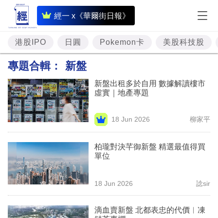
即
經一 x《華爾街日報》
時
財
港股IPO
日圓
Pokemon卡
美股科技股
經
專題合輯：
新盤
專
新盤出租多於自用 數據解讀樓市
題
虛實｜地產專題
投
18 Jun 2026
柳家平
資
樓
柏瓏對決芊御新盤 精選最值得買
單位
市
理
18 Jun 2026
諗sir
財
滴血賣新盤 北都表忠的代價︳凍
商