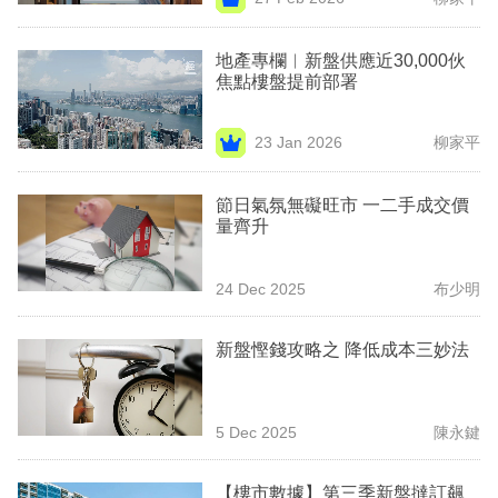
專
區
地產專欄︳新盤供應近30,000伙
焦點樓盤提前部署
23 Jan 2026
柳家平
節日氣氛無礙旺市 一二手成交價
量齊升
24 Dec 2025
布少明
新盤慳錢攻略之 降低成本三妙法
5 Dec 2025
陳永鍵
【樓市數據】第三季新盤撻訂飆