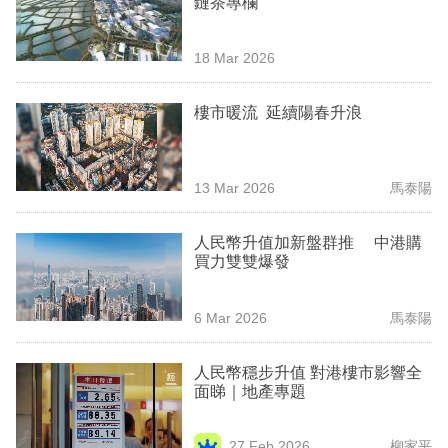
鏈茶專欄
業
科
18 Mar 2026
技
樓市暖流 延續陽春升浪
職
場
13 Mar 2026
馬泰陽
生
活
人民幣升值加新盤群推 中港購
買力雙雙爆發
時
事
6 Mar 2026
馬泰陽
專
欄
人民幣穩步升值 對港樓市影響全
面睇｜地產專題
訂
閱
27 Feb 2026
柳家平