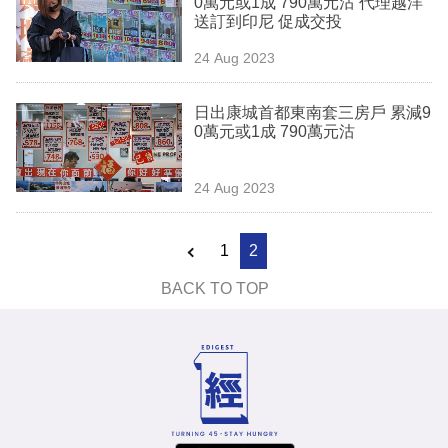
0萬元或1成 790萬元沽 代理越洋
業
送訂到印尼 促成交投
科
24 Aug 2023
技
日出康城首都東南套三房戶 累減9
職
0萬元或1成 790萬元沽
場
24 Aug 2023
生
活
1
2
時
BACK TO TOP
事
專
欄
訂
閱