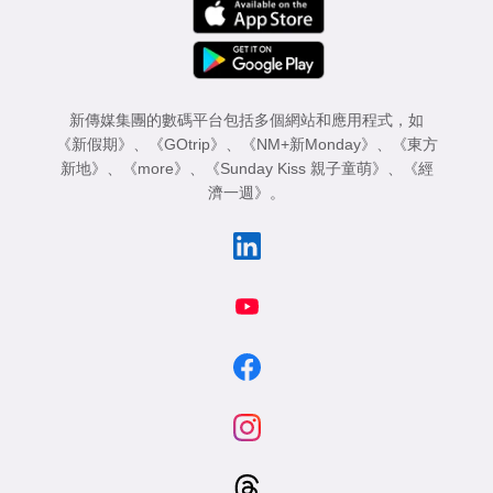
專
區
新傳媒集團的數碼平台包括多個網站和應用程式，如
《新假期》
、
《GOtrip》
、
《NM+新Monday》
、
《東方
新地》
、
《more》
、
《Sunday Kiss 親子童萌》
、
《經
濟一週》
。