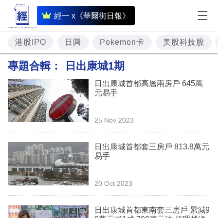
即
經一 x《華爾街日報》
時
財
港股IPO
日圓
Pokemon卡
美股科技股
經
專題合輯：
日出康城1期
專
日出康城首都高層兩房戶 645萬
題
元易手
投
25 Nov 2023
資
樓
日出康城首都套三房戶 813.8萬元
易手
市
理
20 Oct 2023
財
日出康城首都東南套三房戶 累減9
商