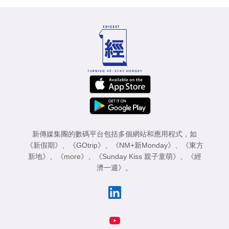
業
科
技
職
場
生
活
新傳媒集團的數碼平台包括多個網站和應用程式，如
時
《新假期》
、
《GOtrip》
、
《NM+新Monday》
、
《東方
事
新地》
、
《more》
、
《Sunday Kiss 親子童萌》
、
《經
濟一週》
。
專
欄
訂
閱