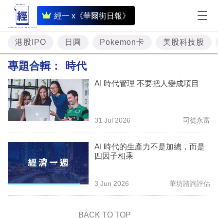
即
經一 x《華爾街日報》
時
財
港股IPO
日圓
Pokemon卡
美股科技股
經
專題合輯：
時代
專
AI 時代管理 不要把人變成項目
題
投
31 Jul 2026
司徒永富
資
樓
AI 時代的生產力不是加總，而是
四因子相乘
市
理
3 Jun 2026
華坊諮詢評估
財
商
BACK TO TOP