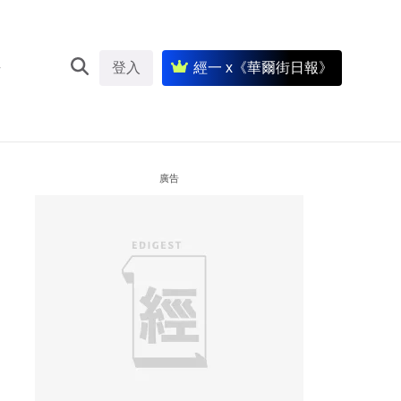
登入
經一 x《華爾街日報》
廣告