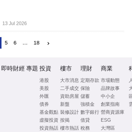
13 Jul 2026
5
6
…
18
即時財經
專題
投資
樓市
理財
商業
港股
大市消息
定期存款
市場動態
美股
二手成交
保險
品牌故事
外匯
資助房屋
儲蓄
中小企
債券
新盤
強積金
創業指南
基金觀點
裝修設計
數字銀行
營商資源庫
虛擬投資
按揭
借貸
ESG
投資熱話
樓市熱話
稅務
大灣區