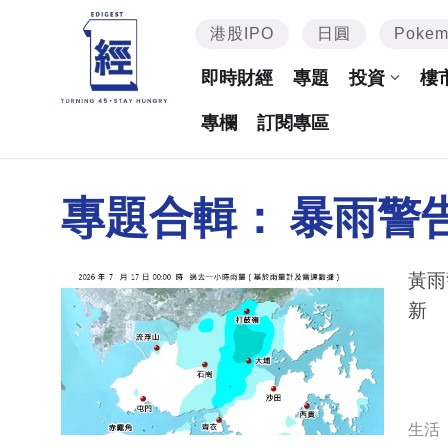
港股IPO
日圓
Poke
即時財經
專題
投資
樓
專欄
訂閱專區
專題合輯：
暴雨警
黃雨
新
生活