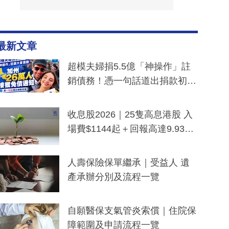
最新文章
超模夫婦捐5.5億「神操作」註
銷債務！憑一句話道出捐款初
衷：加州26萬人接獲免債通知、
一度被誤當詐騙手段
收息股2026｜25隻高息港股 入
場費$1144起＋回報高達9.93
厘！持續更新
人壽保險保單繼承｜受益人 遺
產承辦分別及流程一覽
自願醫保支氣管炎索償｜住院保
障範圍及申請流程一覽