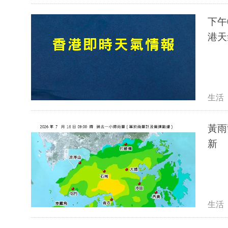
下午
港天
生活
黃雨
新
生活