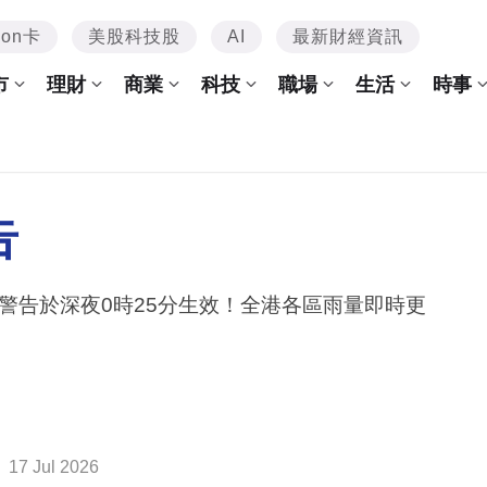
mon卡
美股科技股
AI
最新財經資訊
市
理財
商業
科技
職場
生活
時事
告
警告於深夜0時25分生效！全港各區雨量即時更
17 Jul 2026