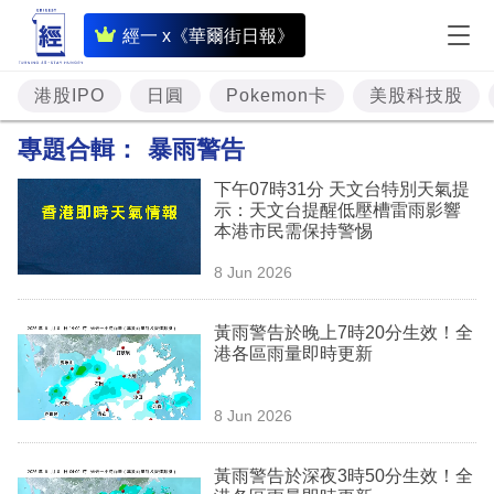
即
經一 x《華爾街日報》
時
財
港股IPO
日圓
Pokemon卡
美股科技股
經
專題合輯：
暴雨警告
專
下午07時31分 天文台特別天氣提
題
示：天文台提醒低壓槽雷雨影響
本港市民需保持警惕
投
8 Jun 2026
資
樓
黃雨警告於晚上7時20分生效！全
港各區雨量即時更新
市
理
8 Jun 2026
財
黃雨警告於深夜3時50分生效！全
商