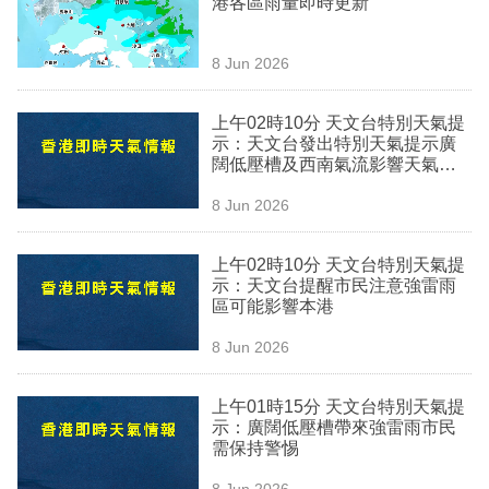
港各區雨量即時更新
業
科
8 Jun 2026
技
上午02時10分 天文台特別天氣提
職
示：天文台發出特別天氣提示廣
闊低壓槽及西南氣流影響天氣不
場
穩定
8 Jun 2026
生
活
上午02時10分 天文台特別天氣提
示：天文台提醒市民注意強雷雨
時
區可能影響本港
事
8 Jun 2026
專
欄
上午01時15分 天文台特別天氣提
示：廣闊低壓槽帶來強雷雨市民
訂
需保持警惕
閱
8 Jun 2026