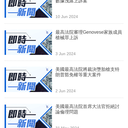
數據洩露上訴案
業
科
10 Jun 2024
技
最高法院審理Genovese家族成員
職
槍械罪上訴
場
3 Jun 2024
生
活
美國最高法院將裁決墮胎槍支特
朗普豁免權等重大案件
時
事
2 Jun 2024
專
欄
美國最高法院首席大法官拒絕討
論倫理問題
訂
閱
31 May 2024