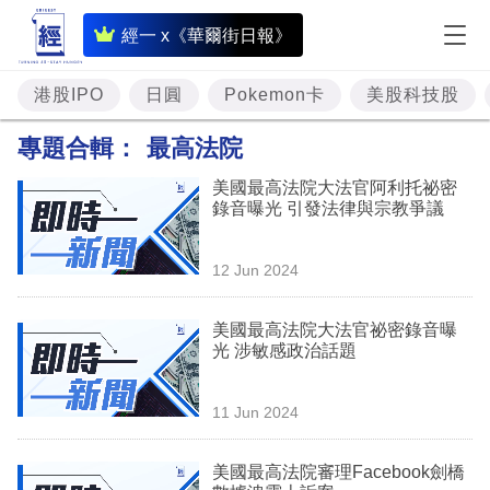
即
經一 x《華爾街日報》
時
財
港股IPO
日圓
Pokemon卡
美股科技股
經
專題合輯：
最高法院
專
美國最高法院大法官阿利托祕密
題
錄音曝光 引發法律與宗教爭議
投
12 Jun 2024
資
樓
美國最高法院大法官祕密錄音曝
光 涉敏感政治話題
市
理
11 Jun 2024
財
美國最高法院審理Facebook劍橋
商