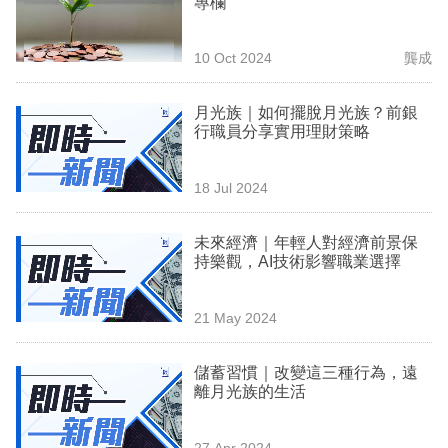
專欄
業
科
10 Oct 2024
龔成
技
月光族｜如何擺脫月光族？前銀
職
行職員分享實用理財策略
場
18 Jul 2024
生
活
未來經濟｜年輕人對經濟前景保
持樂觀，AI技術影響職業選擇
時
事
21 May 2024
專
欄
儲蓄習慣｜改變這三種行為，遠
離月光族的生活
訂
閱
27 Apr 2024