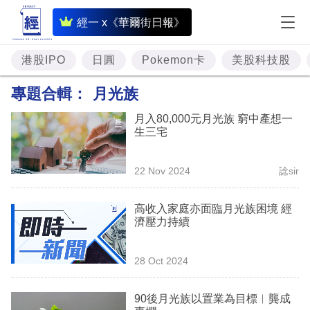
即
經一 x《華爾街日報》
時
財
港股IPO
日圓
Pokemon卡
美股科技股
經
專題合輯：
月光族
專
月入80,000元月光族 窮中產想一
題
生三宅
投
22 Nov 2024
諗sir
資
樓
高收入家庭亦面臨月光族困境 經
濟壓力持續
市
理
28 Oct 2024
財
90後月光族以置業為目標︳龔成
商