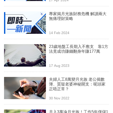
專
區
專家揭月光族財務危機 解讀兩大
無痛理財策略
14 Feb 2024
23歲地盤工長期入不敷支 靠1方
法竟成功賺錢翻身年賺177萬
17 Aug 2023
夫婦人工8萬變月光族 老公揭數
簿、質疑老婆神秘開支：呢頭家
正唔正常？
30 Nov 2022
月入3萬淪月光族！工作5年僅儲1