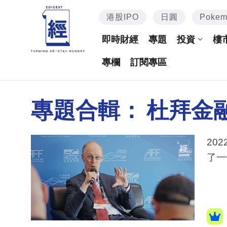
港股IPO
日圓
Poke
即時財經
專題
投資
樓
專欄
訂閱專區
專題合輯：
杜拜金
20
了一