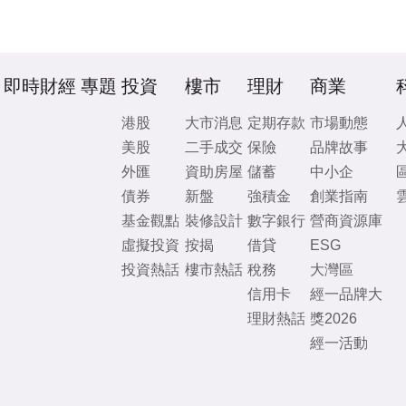
即時財經
專題
投資
樓市
理財
商業
港股
大市消息
定期存款
市場動態
美股
二手成交
保險
品牌故事
外匯
資助房屋
儲蓄
中小企
債券
新盤
強積金
創業指南
基金觀點
裝修設計
數字銀行
營商資源庫
虛擬投資
按揭
借貸
ESG
投資熱話
樓市熱話
稅務
大灣區
信用卡
經一品牌大
理財熱話
獎2026
經一活動