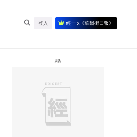
登入
經一 x《華爾街日報》
廣告