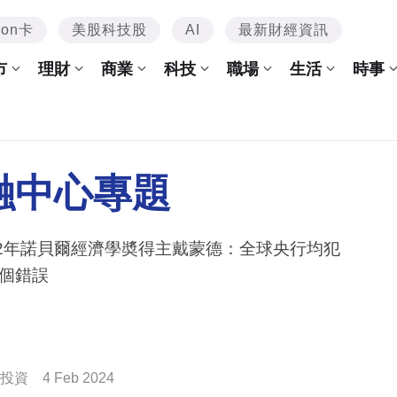
mon卡
美股科技股
AI
最新財經資訊
市
理財
商業
科技
職場
生活
時事
融中心專題
22年諾貝爾經濟學奬得主戴蒙德：全球央行均犯
個錯誤
投資
4 Feb 2024