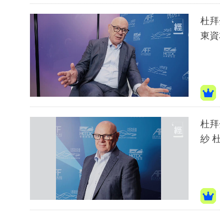
杜拜
東資
杜拜
紗 