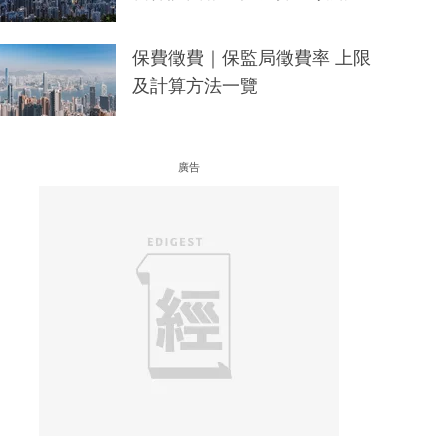
保費徵費｜保監局徵費率 上限
及計算方法一覽
廣告