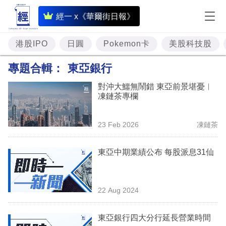
即
經一 x《華爾街日報》
時
財
港股IPO
日圓
Pokemon卡
美股科技股
經
專題合輯：
東亞銀行
專
對沖大鱷無鬧錯 東亞前景堪憂︳
題
凍鏈茶專欄
投
23 Feb 2026
凍鏈茶
資
樓
東亞中期業績公布 每股派息31仙
市
理
22 Aug 2024
財
東亞銀行四大分行延長營業時間
商