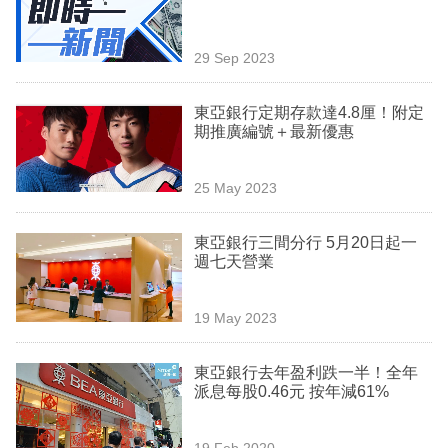
業
科
29 Sep 2023
技
東亞銀行定期存款達4.8厘！附定
職
期推廣編號＋最新優惠
場
25 May 2023
生
活
東亞銀行三間分行 5月20日起一
週七天營業
時
事
19 May 2023
專
欄
東亞銀行去年盈利跌一半！全年
派息每股0.46元 按年減61%
訂
閱
19 Feb 2020