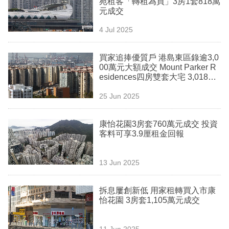
苑租客「轉租為買」3房1套818萬
業
元成交
科
4 Jul 2025
技
買家追捧優質戶 港島東區錄逾3,0
職
00萬元大額成交 Mount Parker R
esidences四房雙套大宅 3,018萬
場
元意頭價獲豪宅用家承接
25 Jun 2025
生
活
康怡花園3房套760萬元成交 投資
客料可享3.9厘租金回報
時
事
13 Jun 2025
專
欄
拆息屢創新低 用家租轉買入市康
怡花園 3房套1,105萬元成交
訂
閱
11 Jun 2025