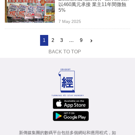
以460萬元承接 業主11年間微蝕
5%
7 May 2025
1
2
3
…
9
BACK TO TOP
新傳媒集團的數碼平台包括多個網站和應用程式，如