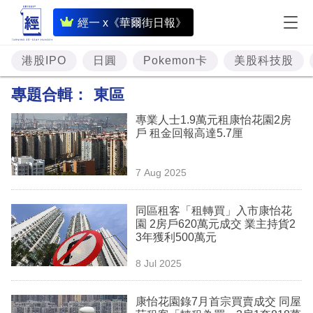
即
經一 x《華爾街日報》
時
財
港股IPO
日圓
Pokemon卡
美股科技股
經
專題合輯：
東區
專
專業人士1.9萬元租康怡花園2房
題
戶 租金回報高達5.7厘
投
7 Aug 2025
資
樓
同區租客「租轉買」入市康怡花
園 2房戶620萬元成交 業主持貨2
市
3年獲利500萬元
理
8 Jul 2025
財
康怡花園錄7月首宗買賣成交 同屋
商