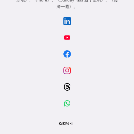
新地》
、
《more》
、
《Sunday Kiss 親子童萌》
、
《經
濟一週》
。