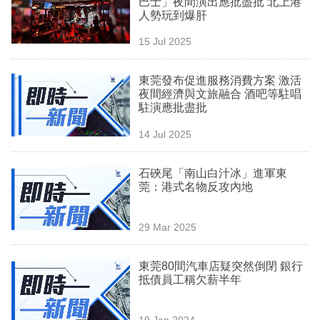
巴士」夜間演出應批盡批 北上港
業
人勢玩到爆肝
科
15 Jul 2025
技
東莞發布促進服務消費方案 激活
職
夜間經濟與文旅融合 酒吧等駐唱
駐演應批盡批
場
14 Jul 2025
生
活
石硤尾「南山白汁冰」進軍東
莞：港式名物反攻內地
時
事
29 Mar 2025
專
欄
東莞80間汽車店疑突然倒閉 銀行
抵債員工稱欠薪半年
訂
閱
19 Jan 2024