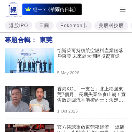
即
經一 x《華爾街日報》
時
財
港股IPO
日圓
Pokemon卡
美股科技股
經
專題合輯：
東莞
專
怡斯萊可持續航空燃料產業鏈落
題
戶東莞 未來於大灣區投資百億
投
5 May 2026
資
樓
香港KOL「一支公」北上移居東
莞7個月、長期失業坐食山崩！宣
市
告敗走回流香港楂的士：決定結
束灣區實驗
理
1 Oct 2025
財
官方確認重啟東莞夜經濟 「燒鵝
商