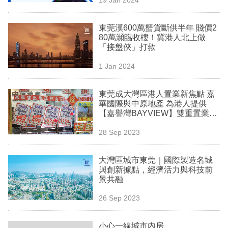
專
區
東莞漢600萬蟹貨斷供半年 賤價2
80萬瀕臨收樓！冀港人北上做
「接盤俠」打救
1 Jan 2024
東莞成大灣區港人置業新焦點 嘉
華國際與中原地產 為港人提供
【嘉譽灣BAYVIEW】雙重置業優
惠 樓價8%回贈及價值¥88,800之
28 Sep 2023
禮物包 總值最高港幣43萬元*
大灣區城市東莞｜國際製造名城
與創新據點，經濟活力與科技前
景共融
26 Sep 2023
小心一線城市內房