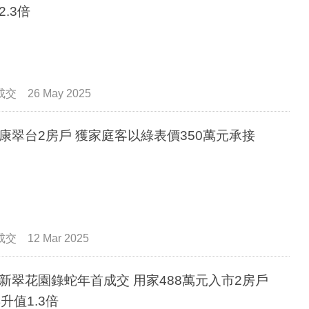
2.3倍
成交
26 May 2025
康翠台2房戶 獲家庭客以綠表價350萬元承接
成交
12 Mar 2025
新翠花園錄蛇年首成交 用家488萬元入市2房戶
年升值1.3倍