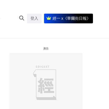
登入
經一 x《華爾街日報》
廣告