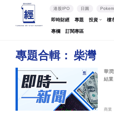
港股IPO
日圓
Poke
即時財經
專題
投資
樓
專欄
訂閱專區
專題合輯：
柴灣
華潤
結業
商業