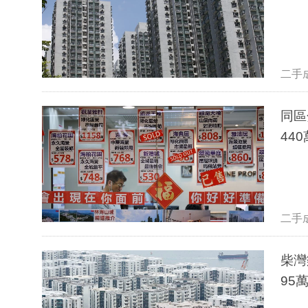
二手
同區
44
二手
柴灣
95