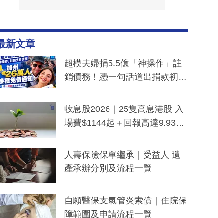
最新文章
超模夫婦捐5.5億「神操作」註
銷債務！憑一句話道出捐款初
衷：加州26萬人接獲免債通知、
一度被誤當詐騙手段
收息股2026｜25隻高息港股 入
場費$1144起＋回報高達9.93
厘！持續更新
人壽保險保單繼承｜受益人 遺
產承辦分別及流程一覽
自願醫保支氣管炎索償｜住院保
障範圍及申請流程一覽