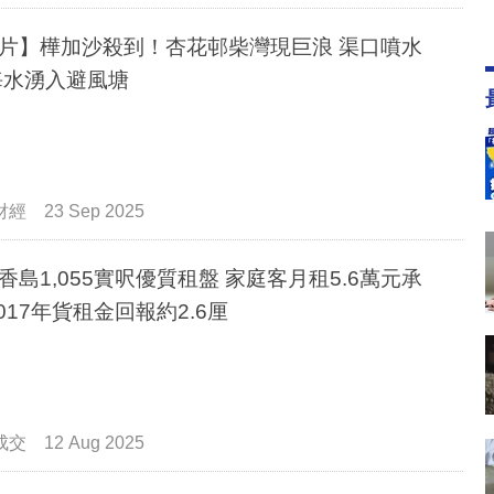
片】樺加沙殺到！杏花邨柴灣現巨浪 渠口噴水
 海水湧入避風塘
財經
23 Sep 2025
香島1,055實呎優質租盤 家庭客月租5.6萬元承
2017年貨租金回報約2.6厘
成交
12 Aug 2025