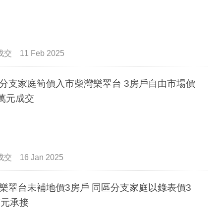
成交
11 Feb 2025
分支家庭筍價入市柴灣樂翠台 3房戶自由市場價
0萬元成交
成交
16 Jan 2025
樂翠台未補地價3房戶 同區分支家庭以錄表價3
萬元承接