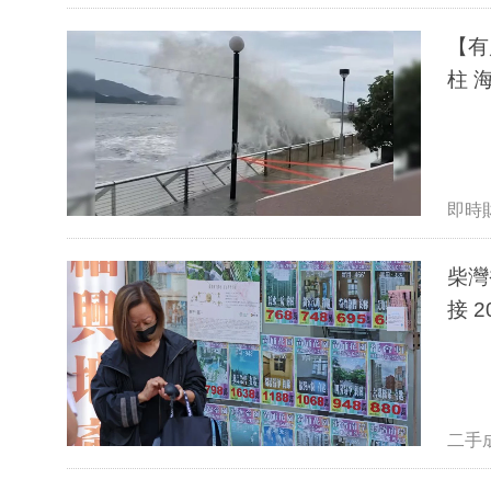
【有
柱
即時
柴灣
接 
二手