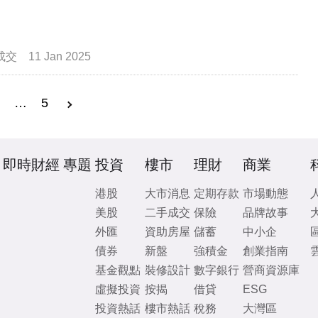
成交
11 Jan 2025
3
…
5
即時財經
專題
投資
樓市
理財
商業
港股
大市消息
定期存款
市場動態
美股
二手成交
保險
品牌故事
外匯
資助房屋
儲蓄
中小企
債券
新盤
強積金
創業指南
基金觀點
裝修設計
數字銀行
營商資源庫
虛擬投資
按揭
借貸
ESG
投資熱話
樓市熱話
稅務
大灣區