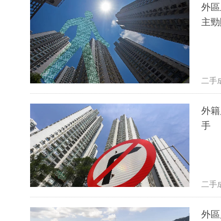
外區
主勁
二手
外籍
手
二手
外區