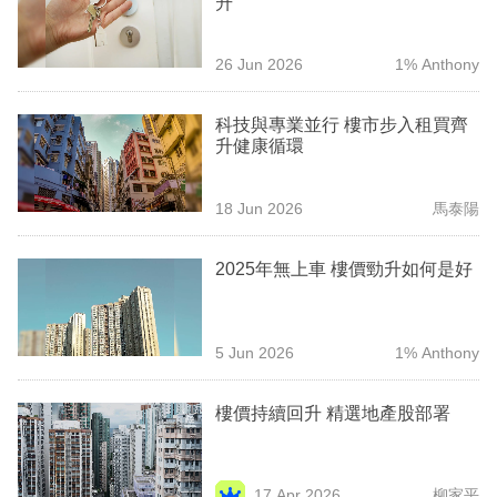
升
業
科
26 Jun 2026
1% Anthony
技
科技與專業並行 樓市步入租買齊
職
升健康循環
場
18 Jun 2026
馬泰陽
生
活
2025年無上車 樓價勁升如何是好
時
事
5 Jun 2026
1% Anthony
專
欄
樓價持續回升 精選地產股部署
訂
閱
17 Apr 2026
柳家平