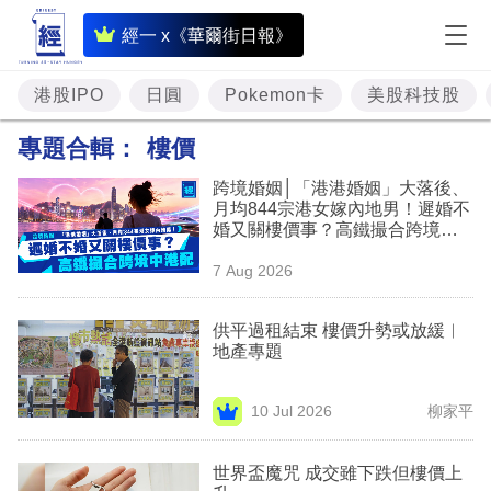
即
經一 x《華爾街日報》
時
財
港股IPO
日圓
Pokemon卡
美股科技股
經
專題合輯：
樓價
專
跨境婚姻│「港港婚姻」大落後、
題
月均844宗港女嫁內地男！遲婚不
婚又關樓價事？高鐵撮合跨境中
投
港配
7 Aug 2026
資
樓
供平過租結束 樓價升勢或放緩︳
地產專題
市
理
10 Jul 2026
柳家平
財
世界盃魔咒 成交雖下跌但樓價上
商