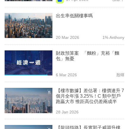
專
區
出生率低關樓事嗎
20 Mar 2026
1% Anthony
財政預算案 「麵粉」充裕「麵
包」無憂
6 Mar 2026
殷暉
【樓市數據】差估署：樓價連升 7
個月全年漲 3.25%！C 類中型戶
跑贏大市 惟距高位仍差兩成半
28 Jan 2026
【龍頭指路】長實郭子威調升樓