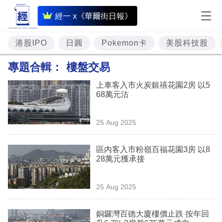
即
經一 x《華爾街日報》
時
財
港股IPO
日圓
Pokemon卡
美股科技股
經
專題合輯：
樓盤交易
專
上車客入市火炭銀禧花園2房 以5
題
68萬元沽
投
25 Aug 2025
資
樓
區內客入市粉嶺百福花園3房 以8
28萬元獲承接
市
理
25 Aug 2025
財
銅鑼灣百德大廈樓價止跌 按年回
商