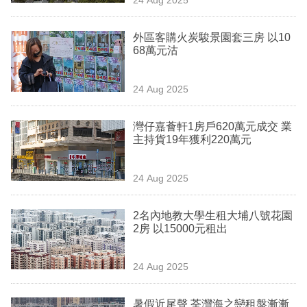
專
區
外區客購火炭駿景園套三房 以10
68萬元沽
24 Aug 2025
灣仔嘉薈軒1房戶620萬元成交 業
主持貨19年獲利220萬元
24 Aug 2025
2名內地教大學生租大埔八號花園
2房 以15000元租出
24 Aug 2025
暑假近尾聲 荃灣海之戀租盤漸漸