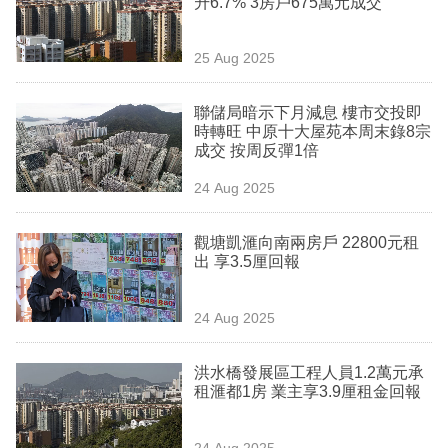
升6.7% 3房戶675萬元成交
業
科
25 Aug 2025
技
聯儲局暗示下月減息 樓市交投即
職
時轉旺 中原十大屋苑本周末錄8宗
成交 按周反彈1倍
場
24 Aug 2025
生
活
觀塘凱滙向南兩房戶 22800元租
出 享3.5厘回報
時
事
24 Aug 2025
專
欄
洪水橋發展區工程人員1.2萬元承
租滙都1房 業主享3.9厘租金回報
訂
閱
24 Aug 2025