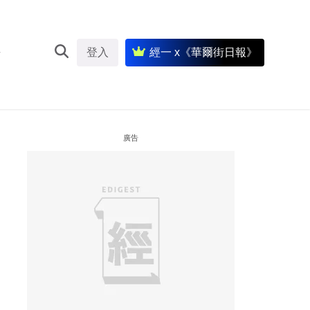
登入
經一 x《華爾街日報》
廣告