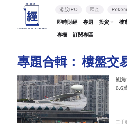
港股IPO
匯金
Poke
即時財經
專題
投資
樓
專欄
訂閱專區
專題合輯：
樓盤交
鰂魚涌
6.
二手