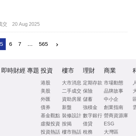
成交
20 Aug 2025
5
6
7
…
565
即時財經
專題
投資
樓市
理財
商業
港股
大市消息
定期存款
市場動態
美股
二手成交
保險
品牌故事
外匯
資助房屋
儲蓄
中小企
債券
新盤
強積金
創業指南
基金觀點
裝修設計
數字銀行
營商資源庫
虛擬投資
按揭
借貸
ESG
投資熱話
樓市熱話
稅務
大灣區