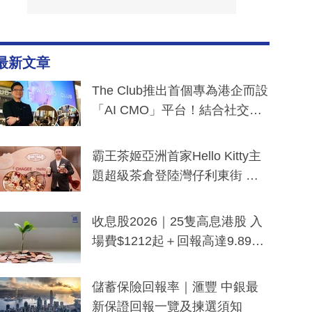
最新文章
The Club推出首個專為港企而設
「AI CMO」平台！結合社交聆
聽與廣東話大模型 助中小企數
分鐘生成「貼地」宣傳短片
霸王茶姬亞洲首家Hello Kitty主
題超級茶倉登陸灣仔利東街 推
出首創「伯爵紅茶色」Hello Kitt
y及香港限定特調系列
收息股2026｜25隻高息港股 入
場費$1212起＋回報高達9.89
厘！持續更新
儲蓄保險回報率｜滙豐 中銀最
新保證回報一覽及揀選須知