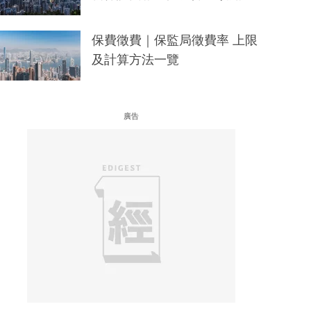
保費徵費｜保監局徵費率 上限
及計算方法一覽
廣告