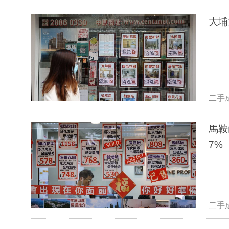
大埔
二手
馬鞍
7%
二手