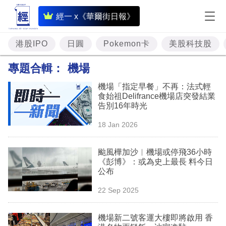
即
經一 x《華爾街日報》
時
財
港股IPO
日圓
Pokemon卡
美股科技股
經
專題合輯：
機場
專
機場「指定早餐」不再：法式輕
題
食始祖Delifrance機場店突發結業
告別16年時光
投
18 Jan 2026
資
樓
颱風樺加沙︳機場或停飛36小時
《彭博》：或為史上最長 料今日
市
公布
理
22 Sep 2025
財
機場新二號客運大樓即將啟用 香
商