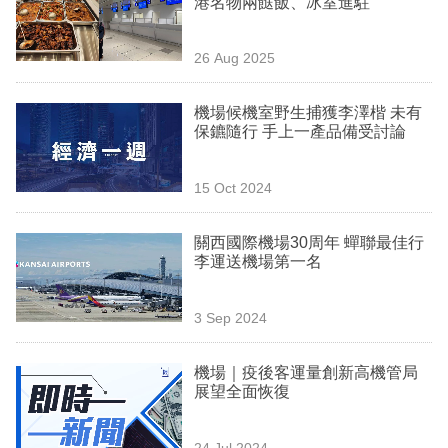
港名物兩餸飯、冰室進駐
業
科
26 Aug 2025
技
機場候機室野生捕獲李澤楷 未有
職
保鑣隨行 手上一產品備受討論
場
15 Oct 2024
生
活
關西國際機場30周年 蟬聯最佳行
李運送機場第一名
時
事
3 Sep 2024
專
欄
機場｜疫後客運量創新高機管局
展望全面恢復
訂
閱
24 Jul 2024