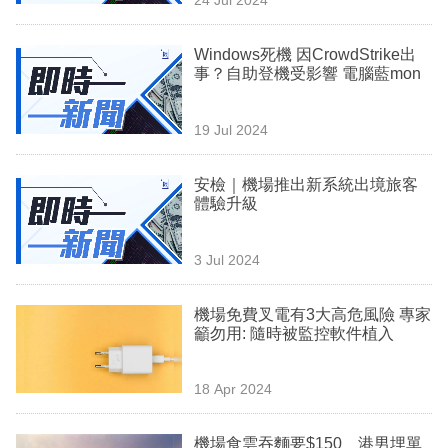
專
區
Windows死機 因CrowdStrike出
事？自助登機受影響 電腦藍mon
19 Jul 2024
安檢｜機場推出新系統出境旅客
體驗升級
3 Jul 2024
機場免費叉電有3大高危風險 專家
籲勿用: 隨時被監控軟件植入
18 Apr 2024
機場食雲吞麵要$150 港男埋單