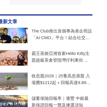
最新文章
The Club推出首個專為港企而設
「AI CMO」平台！結合社交聆
聽與廣東話大模型 助中小企數
分鐘生成「貼地」宣傳短片
霸王茶姬亞洲首家Hello Kitty主
題超級茶倉登陸灣仔利東街 推
出首創「伯爵紅茶色」Hello Kitt
y及香港限定特調系列
收息股2026｜25隻高息港股 入
場費$1212起＋回報高達9.89
厘！持續更新
儲蓄保險回報率｜滙豐 中銀最
新保證回報一覽及揀選須知