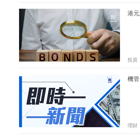
投資
機管
理財