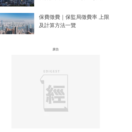
保費徵費｜保監局徵費率 上限
及計算方法一覽
廣告