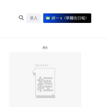
登入
經一 x《華爾街日報》
廣告