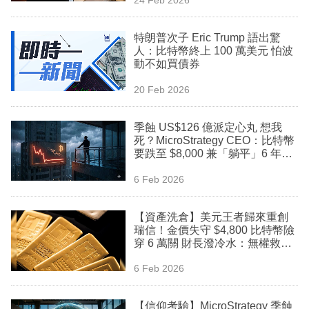
專
區
特朗普次子 Eric Trump 語出驚
人：比特幣終上 100 萬美元 怕波
動不如買債券
20 Feb 2026
季蝕 US$126 億派定心丸 想我
死？MicroStrategy CEO：比特幣
要跌至 $8,000 兼「躺平」6 年才
能威脅償債
6 Feb 2026
【資產洗倉】美元王者歸來重創
瑞信！金價失守 $4,800 比特幣險
穿 6 萬關 財長潑冷水：無權救幣
市
6 Feb 2026
【信仰考驗】MicroStrategy 季蝕