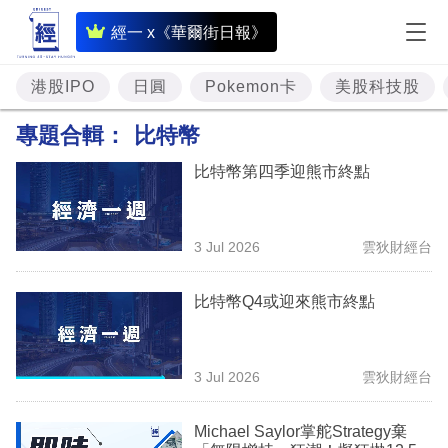
即
經一 x《華爾街日報》
時
財
港股IPO
日圓
Pokemon卡
美股科技股
經
專題合輯：
比特幣
專
比特幣第四季迎熊市終點
題
投
3 Jul 2026
雲狄財經台
資
樓
比特幣Q4或迎來熊市終點
市
理
3 Jul 2026
雲狄財經台
財
Michael Saylor掌舵Strategy棄
商