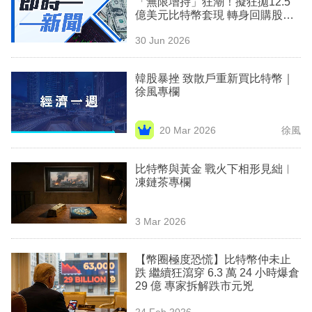
「無限增持」狂潮！擬狂拋12.5
業
億美元比特幣套現 轉身回購股份
救市
科
30 Jun 2026
技
韓股暴挫 致散戶重新買比特幣｜
職
徐風專欄
場
20 Mar 2026
徐風
生
活
比特幣與黃金 戰火下相形見絀︳
凍鏈茶專欄
時
事
3 Mar 2026
專
欄
【幣圈極度恐慌】比特幣仲未止
跌 繼續狂瀉穿 6.3 萬 24 小時爆倉
訂
29 億 專家拆解跌市元兇
閱
24 Feb 2026