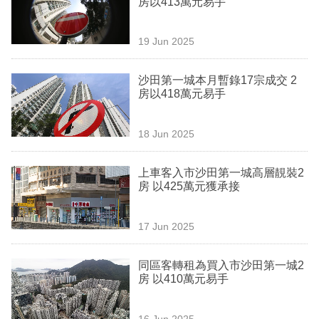
房以413萬元易手
業
科
19 Jun 2025
技
沙田第一城本月暫錄17宗成交 2
職
房以418萬元易手
場
18 Jun 2025
生
活
上車客入市沙田第一城高層靚裝2
房 以425萬元獲承接
時
事
17 Jun 2025
專
欄
同區客轉租為買入市沙田第一城2
房 以410萬元易手
訂
閱
16 Jun 2025