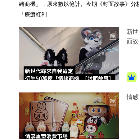
緒商機」，原來數以億計。今期《封面故事》分
「療癒紅利」。
新世
面故
情感