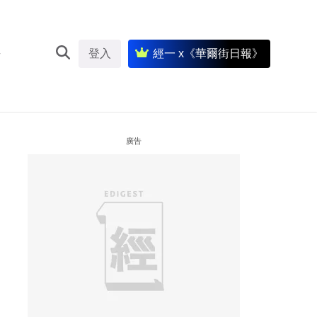
登入
經一 x《華爾街日報》
廣告