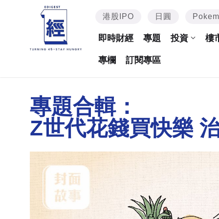
港股IPO
日圓
Poke
即時財經
專題
投資
樓
專欄
訂閱專區
專題合輯：
Z世代花錢買快樂 