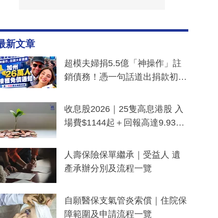
最新文章
超模夫婦捐5.5億「神操作」註
銷債務！憑一句話道出捐款初
衷：加州26萬人接獲免債通知、
一度被誤當詐騙手段
收息股2026｜25隻高息港股 入
場費$1144起＋回報高達9.93
厘！持續更新
人壽保險保單繼承｜受益人 遺
產承辦分別及流程一覽
自願醫保支氣管炎索償｜住院保
障範圍及申請流程一覽